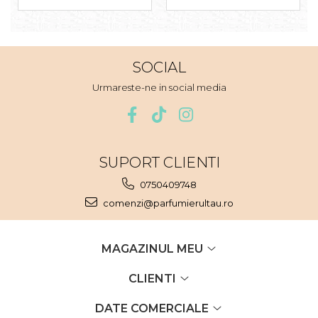
Nectar
Neroli
Note Marine
SOCIAL
Nucusoara
Urmareste-ne in social media
Orhidee
Orientale
Oud
SUPORT CLIENTI
Paciuli
0750409748
Para
comenzi@parfumierultau.ro
Pelin
Pepene
MAGAZINUL MEU
Pepene rosu
CLIENTI
Piele
Piersica
DATE COMERCIALE