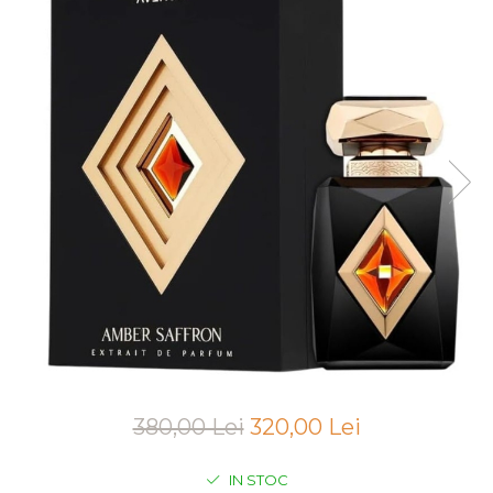
Boabe de ienupar
Boabe de tonca
Brad
Bujor
Busuioc
Cacao
Cafea
Canepa
Capsuna
Caramel
Cardamom
Cashmeran
Castan
380,00 Lei
320,00 Lei
Castravete
Ceai
IN STOC