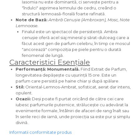
Iasomia nu este dominantă, ci servește pentru a
Iarba
"îndulci" asprimea lemnului de cedru, creând o
structură lemnoasă-florală foarte rafinată.
Iasomie
Note de Bază:
Ambră Cenușie (Ambroxan), Mosc, Note
Lemnoase.
Iaurt
Finalul este un spectacol de persistență. Ambra
Iris
cenușie oferă acel siaj mineral și sărat-dulceag care a
făcut acest gen de parfum celebru, în timp ce moscul
Lamaie
"ancorează" compoziția pe piele pentru o durată
Lapte
fenomenal de lungă.
Caracteristici Esențiale
Larcimioare
Performanță:
Monumentală.
Fiind Extrait de Parfum,
Lavanda
longevitatea depășește cu ușurință 15 ore. Este un
parfum care persistă pe haine chiar și după spălare.
Lemn
Stil:
Oriental-Lemnos-Ambrat, sofisticat, aerat dar intens,
opulent.
Lichior
Ocazii:
Deși poate fi purtat oricând de către cei care
Lici
iubesc parfumurile puternice, strălucește cu adevărat la
evenimente formale, întâlniri de afaceri de rang înalt sau
Lime
în serile reci de iarnă, unde proiecția sa este pur și simplu
divină.
Magnolie
Informatii conformitate produs
Mandarina