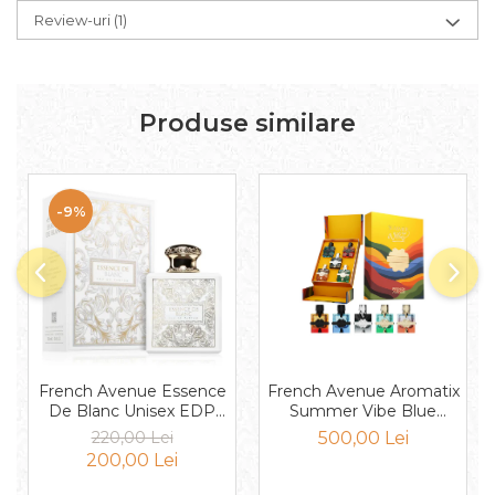
Mango
Review-uri
(1)
Mar
Mar
Maracuia
Produse similare
Margarita
Marine
-9%
Marshmallow
Menta
Miere
Migdale
Minerale
Mosc
French Avenue Essence
French Avenue Aromatix
De Blanc Unisex EDP
Summer Vibe Blue
Mure
100ml
Collection Set Unisex
220,00 Lei
500,00 Lei
EDP 5x 30ml
Muscata
200,00 Lei
Musetel