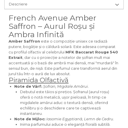
Curcuma
Descriere
Curmale
French Avenue Amber
F. Pasiunii
Saffron – Aurul Roșu și
Floare de portocal
Ambra Infinită
Flori albe
Amber Saffron
este o compoziție unisex ce radiază
Flori de tei
putere, bogăție și o căldură solară. Este adesea comparat
cu profilul olfactiv al celebrului
MFK Baccarat Rouge 540
Frezie
Extrait
, dar cu o proiecție a notelor de șofran mult mai
accentuată și o bază de ambră mai densă, mai "murdară" în
Frisca
sensul bun, de nișă. Este parfumul care transformă aerul din
Fum
jurul tău într-o aură de lux absolut.
Piramida Olfactivă
Gheata
Note de Vârf:
Șofran, Migdale Amărui.
Ghimbir
Debutul este tăios și prețios. Șofranul (aurul roșu)
oferă o notă metalică, ușor pieloasă, în timp ce
Grapefruit
migdalele amărui aduc o textură densă, oferind
Grozama
echilibru și o deschidere care te captivează
instantaneu.
Guava
Note de Mijloc:
Iasomie Egyptiană, Lemn de Cedru.
Inima parfumului aduce o eleganță florală subtilă.
Heliotrop