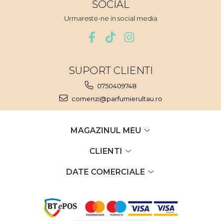
SOCIAL
Nectar
Urmareste-ne in social media
Neroli
Note Marine
Nucusoara
SUPORT CLIENTI
Orhidee
0750409748
Orientale
comenzi@parfumierultau.ro
Oud
Paciuli
MAGAZINUL MEU
Para
Pelin
CLIENTI
Pepene
DATE COMERCIALE
Pepene rosu
Piele
Piersica