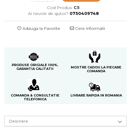
Cedru
Cod Produs:
C5
Ai nevoie de ajutor?
0750409748
Chiparos
Ciocolata
Adauga la Favorite
Cere informatii
Cirese
Citrice
Civet
Coacaze negre
PRODUSE ORIGIALE 100%,
MOSTRE CADOU LA FIECARE
Cocoapulse
GARANTIA CALITATII
COMANDA
Cocos
Condimente
Coniac
LIVRARE RAPIDA IN ROMANIA
COMANDA & CONSULTATIE
TELEFONICA
Corcoduse
Coriandru
Descriere
cream soda