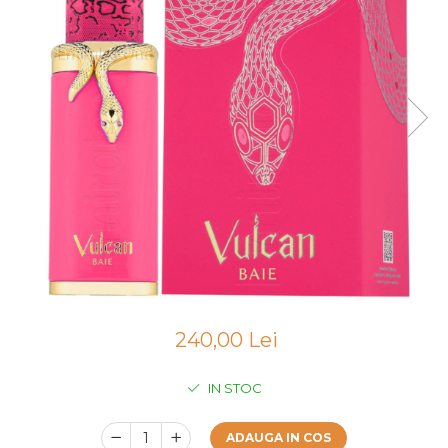
Boabe de ienupar
Boabe de tonca
Brad
Bujor
Busuioc
Cacao
Cafea
Canepa
Capsuna
Caramel
Cardamom
240,00 Lei
Cashmeran
Castan
IN STOC
Castravete
Ceai
ADAUGA IN COS