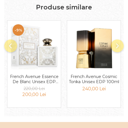
Mango
Produse similare
Mar
Mar
Maracuia
-9%
Margarita
Marine
Marshmallow
Menta
Miere
French Avenue Essence
French Avenue Cosmic
Migdale
De Blanc Unisex EDP
Tonka Unisex EDP 100ml
100ml
220,00 Lei
240,00 Lei
Minerale
200,00 Lei
Mosc
Mure
Muscata
Musetel