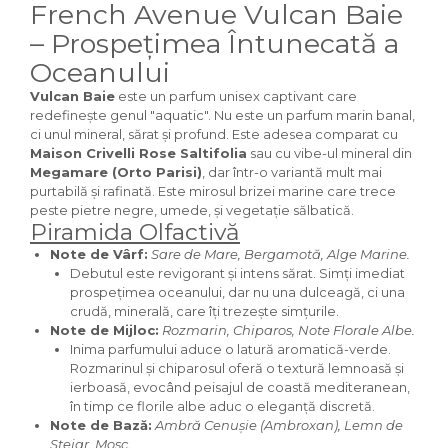
Curcuma
French Avenue Vulcan Baie
Curmale
– Prospețimea Întunecată a
Oceanului
F. Pasiunii
Floare de portocal
Vulcan Baie
este un parfum unisex captivant care
redefinește genul "aquatic". Nu este un parfum marin banal,
Flori albe
ci unul mineral, sărat și profund. Este adesea comparat cu
Maison Crivelli Rose Saltifolia
sau cu vibe-ul mineral din
Flori de tei
Megamare (Orto Parisi)
, dar într-o variantă mult mai
Frezie
purtabilă și rafinată. Este mirosul brizei marine care trece
peste pietre negre, umede, și vegetație sălbatică.
Frisca
Piramida Olfactivă
Fum
Note de Vârf:
Sare de Mare, Bergamotă, Alge Marine.
Debutul este revigorant și intens sărat. Simți imediat
Gheata
prospețimea oceanului, dar nu una dulceagă, ci una
crudă, minerală, care îți trezește simțurile.
Ghimbir
Note de Mijloc:
Rozmarin, Chiparos, Note Florale Albe.
Grapefruit
Inima parfumului aduce o latură aromatică-verde.
Rozmarinul și chiparosul oferă o textură lemnoasă și
Grozama
ierboasă, evocând peisajul de coastă mediteranean,
Guava
în timp ce florile albe aduc o eleganță discretă.
Note de Bază:
Ambră Cenușie (Ambroxan), Lemn de
Heliotrop
Stejar, Mosc.