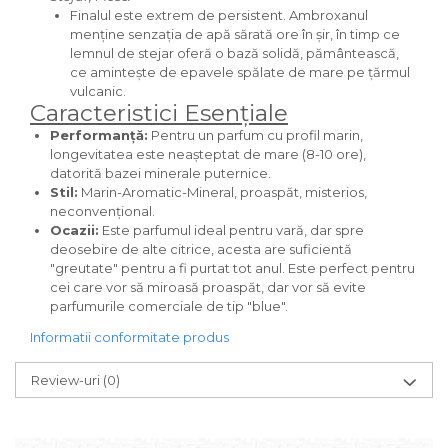
Finalul este extrem de persistent. Ambroxanul
Iarba
menține senzația de apă sărată ore în șir, în timp ce
Iasomie
lemnul de stejar oferă o bază solidă, pământească,
ce amintește de epavele spălate de mare pe țărmul
Iaurt
vulcanic.
Caracteristici Esențiale
Iris
Performanță:
Pentru un parfum cu profil marin,
Lamaie
longevitatea este neașteptat de mare (8-10 ore),
datorită bazei minerale puternice.
Lapte
Stil:
Marin-Aromatic-Mineral, proaspăt, misterios,
Larcimioare
neconvențional.
Ocazii:
Este parfumul ideal pentru vară, dar spre
Lavanda
deosebire de alte citrice, acesta are suficientă
Lemn
"greutate" pentru a fi purtat tot anul. Este perfect pentru
cei care vor să miroasă proaspăt, dar vor să evite
Lichior
parfumurile comerciale de tip "blue".
Lici
Informatii conformitate produs
Lime
Review-uri
(0)
Magnolie
Mandarina