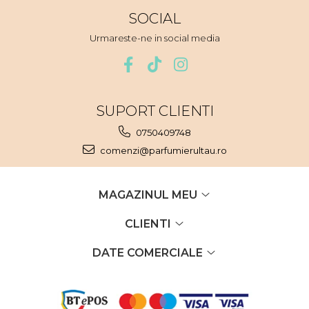
Iarba
SOCIAL
Iasomie
Urmareste-ne in social media
Iaurt
Iris
Lamaie
SUPORT CLIENTI
Lapte
0750409748
Larcimioare
comenzi@parfumierultau.ro
Lavanda
Lemn
MAGAZINUL MEU
Lichior
CLIENTI
Lici
Lime
DATE COMERCIALE
Magnolie
Mandarina