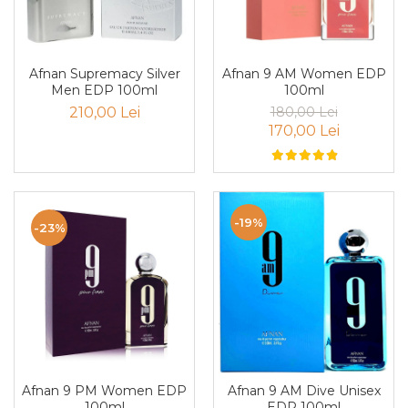
Boabe de ienupar
Boabe de tonca
Brad
Afnan Supremacy Silver
Afnan 9 AM Women EDP
Bujor
Men EDP 100ml
100ml
210,00 Lei
180,00 Lei
Busuioc
170,00 Lei
Cacao
Cafea
Canepa
-19%
Capsuna
-23%
Caramel
Cardamom
Cashmeran
Castan
Castravete
Afnan 9 PM Women EDP
Afnan 9 AM Dive Unisex
Ceai
100ml
EDP 100ml