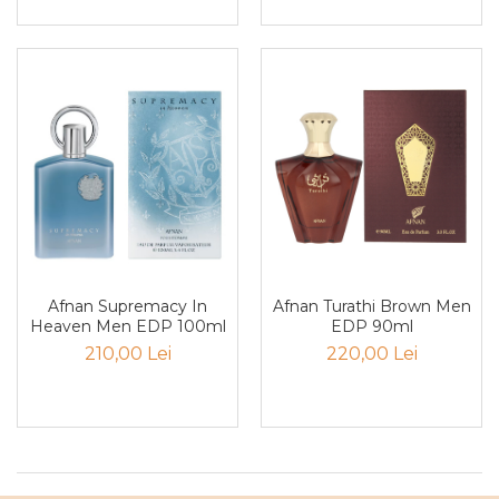
Curcuma
Curmale
F. Pasiunii
Floare de portocal
Flori albe
Flori de tei
Frezie
Frisca
Fum
Afnan Turathi Brown Men
Afnan Supremacy In
Gheata
EDP 90ml
Heaven Men EDP 100ml
Ghimbir
220,00 Lei
210,00 Lei
Grapefruit
Grozama
Guava
Heliotrop