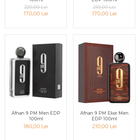
Cedru
220,00 Lei
210,00 Lei
170,00 Lei
170,00 Lei
Chiparos
Ciocolata
Cirese
Citrice
Civet
Coacaze negre
Cocoapulse
Cocos
Condimente
Coniac
Corcoduse
Afnan 9 PM Men EDP
Afnan 9 PM Elixir Men
100ml
EDP 100ml
Coriandru
180,00 Lei
210,00 Lei
cream soda