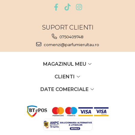
Nectar
Neroli
Note Marine
SUPORT CLIENTI
Nucusoara
0750409748
Orhidee
comenzi@parfumierultau.ro
Orientale
Oud
MAGAZINUL MEU
Paciuli
CLIENTI
Para
DATE COMERCIALE
Pelin
Pepene
Pepene rosu
Piele
Piersica