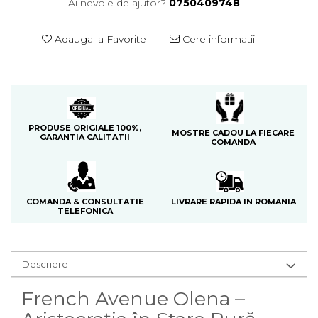
Ai nevoie de ajutor?
0750409748
Cedru
Chiparos
Adauga la Favorite
Cere informatii
Ciocolata
Cirese
Citrice
Civet
PRODUSE ORIGIALE 100%,
MOSTRE CADOU LA FIECARE
GARANTIA CALITATII
COMANDA
Coacaze negre
Cocoapulse
Cocos
LIVRARE RAPIDA IN ROMANIA
COMANDA & CONSULTATIE
Condimente
TELEFONICA
Coniac
Corcoduse
Descriere
Coriandru
French Avenue Olena –
cream soda