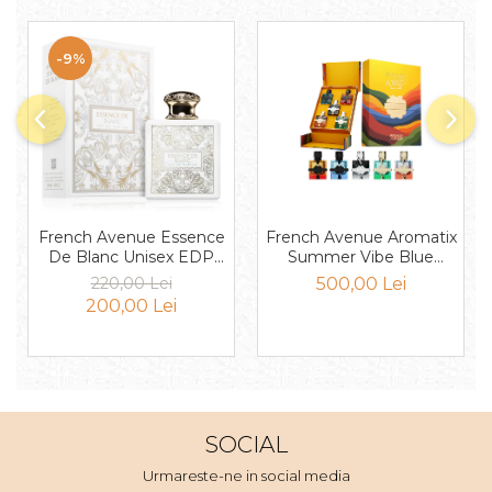
Mango
Mar
-9%
Mar
Maracuia
Margarita
Marine
Marshmallow
French Avenue Essence
French Avenue Aromatix
Menta
De Blanc Unisex EDP
Summer Vibe Blue
100ml
Collection Set Unisex
Miere
220,00 Lei
500,00 Lei
EDP 5x 30ml
200,00 Lei
Migdale
Minerale
Mosc
Mure
SOCIAL
Muscata
Urmareste-ne in social media
Musetel