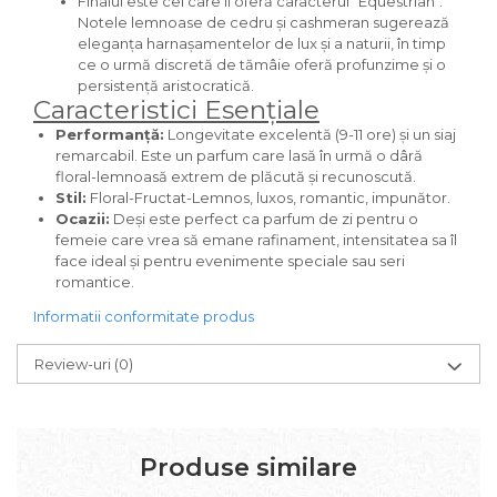
Finalul este cel care îi oferă caracterul "Equestrian".
Iarba
Notele lemnoase de cedru și cashmeran sugerează
eleganța harnașamentelor de lux și a naturii, în timp
Iasomie
ce o urmă discretă de tămâie oferă profunzime și o
persistență aristocratică.
Iaurt
Caracteristici Esențiale
Iris
Performanță:
Longevitate excelentă (9-11 ore) și un siaj
remarcabil. Este un parfum care lasă în urmă o dâră
Lamaie
floral-lemnoasă extrem de plăcută și recunoscută.
Lapte
Stil:
Floral-Fructat-Lemnos, luxos, romantic, impunător.
Ocazii:
Deși este perfect ca parfum de zi pentru o
Larcimioare
femeie care vrea să emane rafinament, intensitatea sa îl
face ideal și pentru evenimente speciale sau seri
Lavanda
romantice.
Lemn
Informatii conformitate produs
Lichior
Review-uri
(0)
Lici
Lime
Magnolie
Produse similare
Mandarina