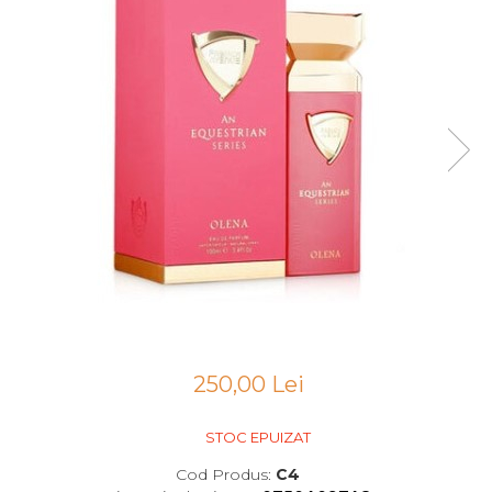
Boabe de ienupar
Boabe de tonca
Brad
Bujor
Busuioc
Cacao
Cafea
Canepa
Capsuna
Caramel
Cardamom
Cashmeran
250,00 Lei
Castan
STOC EPUIZAT
Castravete
Cod Produs:
C4
Ceai