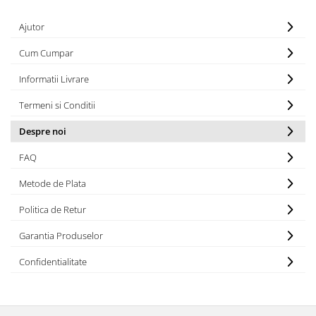
Cedru
Ajutor
Chiparos
Cum Cumpar
Ciocolata
Cirese
Informatii Livrare
Citrice
Termeni si Conditii
Civet
Despre noi
Coacaze negre
FAQ
Cocoapulse
Metode de Plata
Cocos
Condimente
Politica de Retur
Coniac
Garantia Produselor
Corcoduse
Confidentialitate
Coriandru
cream soda