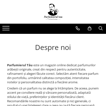
Note
Brand
Produse
Acvatice
Afnan
Parfumuri Barbati
Afine
Arabiyat Prestige
Parfumuri Dame
Aldahide
Armaf
Parfumuri Unisex
Despre noi
Alge
Fragrance World
Ambra
French Avenue
Ananas
Lattafa
Parfumierul Tău
este un magazin online dedicat parfumurilor
apa tonica
Maison Alhambra
arăbești originale, creat din respect pentru autenticitate,
rafinament și alegeri făcute corect. Selectăm atent fiecare parfum
Aperol
RAYHAAN
din portofoliu, urmărind calitatea compoziției, intensitatea
notelor și personalitatea distinctă a fiecărei arome.
Balsam de Peru
RIIFFS PARFUMS
Credem că un parfum nu se alege la întâmplare. De aceea, punem
Bergamot
accent pe consiliere reală și vânzare personalizată, adaptată
stilului de viață, preferințelor și identității fiecărui client.
Biscuiti
Recomandările noastre nu sunt automate și nici generale, ci
rezultatul unei înțelegeri clare a ceea ce caută fiecare persoană.