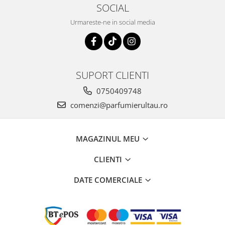
Curcuma
SOCIAL
Curmale
Urmareste-ne in social media
F. Pasiunii
Floare de portocal
Flori albe
SUPORT CLIENTI
Flori de tei
0750409748
Frezie
comenzi@parfumierultau.ro
Frisca
Fum
MAGAZINUL MEU
Gheata
Ghimbir
CLIENTI
Grapefruit
DATE COMERCIALE
Grozama
Guava
Heliotrop