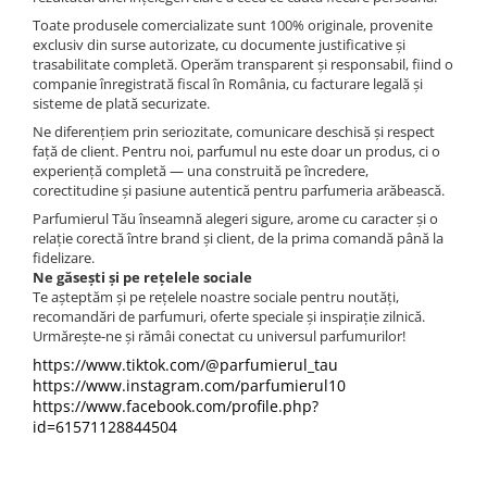
Boabe de ienupar
Toate produsele comercializate sunt 100% originale, provenite
Boabe de tonca
exclusiv din surse autorizate, cu documente justificative și
trasabilitate completă. Operăm transparent și responsabil, fiind o
Brad
companie înregistrată fiscal în România, cu facturare legală și
Bujor
sisteme de plată securizate.
Ne diferențiem prin seriozitate, comunicare deschisă și respect
Busuioc
față de client. Pentru noi, parfumul nu este doar un produs, ci o
Cacao
experiență completă — una construită pe încredere,
corectitudine și pasiune autentică pentru parfumeria arăbească.
Cafea
Parfumierul Tău înseamnă alegeri sigure, arome cu caracter și o
Canepa
relație corectă între brand și client, de la prima comandă până la
fidelizare.
Capsuna
Ne găsești și pe rețelele sociale
Te așteptăm și pe rețelele noastre sociale pentru noutăți,
Caramel
recomandări de parfumuri, oferte speciale și inspirație zilnică.
Urmărește-ne și rămâi conectat cu universul parfumurilor!
Cardamom
https://www.tiktok.com/@parfumierul_tau
Cashmeran
https://www.instagram.com/parfumierul10
Castan
https://www.facebook.com/profile.php?
id=61571128844504
Castravete
Ceai