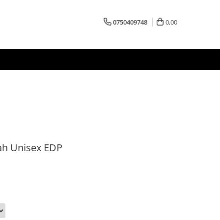
0750409748
0,00
ah Unisex EDP