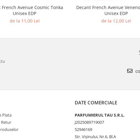
 French Avenue Cosmic Tonka
Decant French Avenue Veneno 
Unisex EDP
Unisex EDP
de la 11,00 Lei
de la 12,00 Lei
dia
co
DATE COMERCIALE
 Plata
PARFUMIERUL TAU S.R.L.
e Retur
J2025089719007
Produselor
52946169
Str. Vişinului, Nr.6, Bl.A