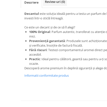
Review-uri
(0)
Descriere
Cedru
Chiparos
Decantul
este soluția ideală pentru a testa un parfum de l
investi într-o sticlă întreagă.
Ciocolata
Cirese
Ce este un decant și de ce să îl alegi?
100% Original
: Parfum autentic, transferat cu atenție 
Citrice
mici.
Proveniență garantată
: Produsele sunt achiziționate 
Civet
și verificate, însoțite de factură fiscală.
Coacaze negre
Fără riscuri
: Testezi comportamentul aromei direct pe 
accesibil.
Cocoapulse
Practic
: Ideal pentru călătorii, geantă sau pentru a-ți
Cocos
ocazie.
Descoperă arome premium în deplină siguranță și alege doar
Condimente
Informatii conformitate produs
Coniac
Corcoduse
Coriandru
cream soda