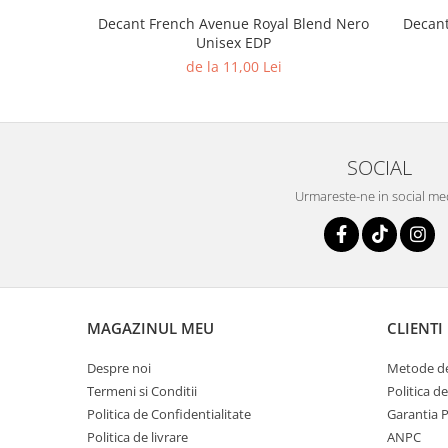
Iarba
Decant French Avenue Royal Blend Nero
Decant
Unisex EDP
Iasomie
de la 11,00 Lei
Iaurt
Iris
Lamaie
SOCIAL
Lapte
Urmareste-ne in social me
Larcimioare
Lavanda
Lemn
Lichior
MAGAZINUL MEU
CLIENTI
Lici
Lime
Despre noi
Metode de
Termeni si Conditii
Politica d
Magnolie
Politica de Confidentialitate
Garantia 
Mandarina
Politica de livrare
ANPC