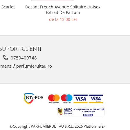
Scarlet
Decant French Avenue Solitaire Unisex
Decant Fr
Extrait De Parfum
de la 13,00 Lei
SUPORT CLIENTI
0750409748
menzi@parfumierultau.ro
©Copyright PARFUMIERUL TAU S.R.L. 2026
Platforma E-