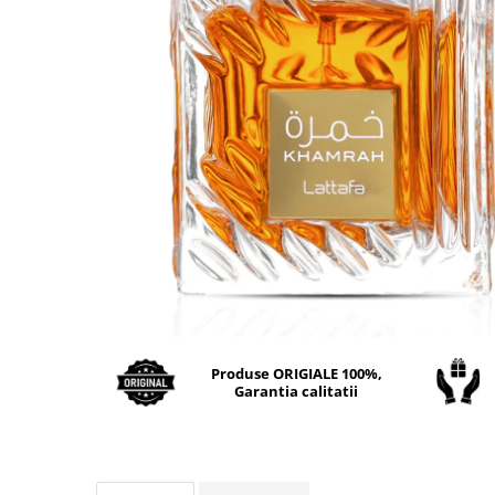
Boabe de ienupar
Boabe de tonca
Brad
Bujor
Busuioc
Cacao
Cafea
Canepa
Capsuna
Caramel
Cardamom
Produse ORIGIALE 100%,
Cashmeran
Garantia calitatii
Castan
Castravete
Ceai