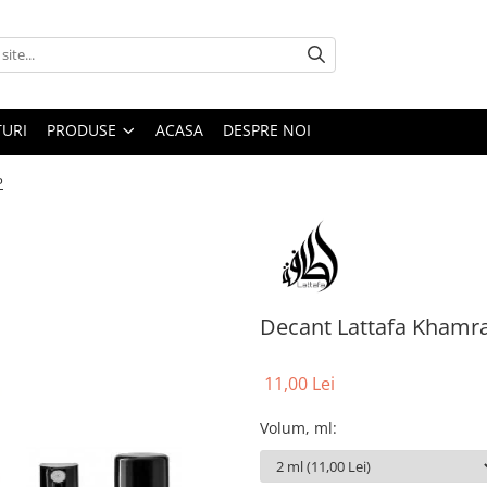
URI
PRODUSE
ACASA
DESPRE NOI
P
Decant Lattafa Khamr
11,00 Lei
Volum, ml
: