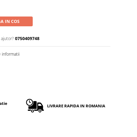
A IN COS
 ajutor?
0750409748
informatii
atie
LIVRARE RAPIDA IN ROMANIA