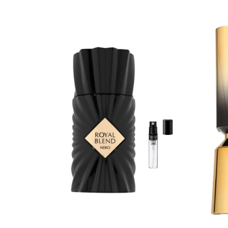
Curcuma
Curmale
F. Pasiunii
Floare de portocal
Flori albe
Flori de tei
Frezie
Frisca
Fum
Gheata
Ghimbir
Grapefruit
Grozama
Guava
Heliotrop