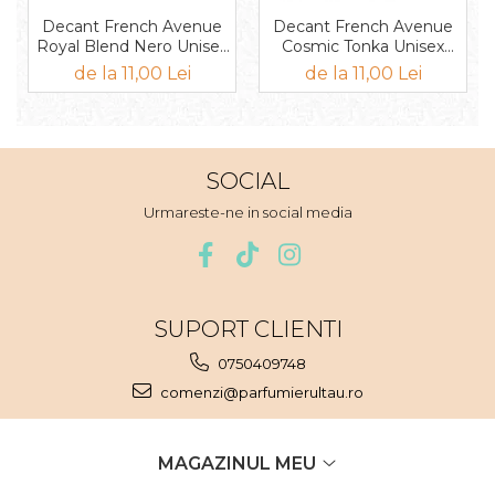
Mango
Decant French Avenue
Decant French Avenue
Mar
Royal Blend Nero Unisex
Cosmic Tonka Unisex
EDP
EDP
de la 11,00 Lei
de la 11,00 Lei
Mar
Maracuia
Margarita
SOCIAL
Marine
Urmareste-ne in social media
Marshmallow
Menta
Miere
Migdale
SUPORT CLIENTI
Minerale
0750409748
Mosc
comenzi@parfumierultau.ro
Mure
Muscata
MAGAZINUL MEU
Musetel