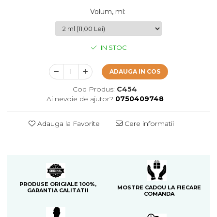
Cedru
Volum, ml
:
Chiparos
Ciocolata
IN STOC
Cirese
Citrice
ADAUGA IN COS
Civet
Cod Produs:
C454
Ai nevoie de ajutor?
0750409748
Coacaze negre
Cocoapulse
Adauga la Favorite
Cere informatii
Cocos
Condimente
Coniac
Corcoduse
PRODUSE ORIGIALE 100%,
MOSTRE CADOU LA FIECARE
Coriandru
GARANTIA CALITATII
COMANDA
cream soda