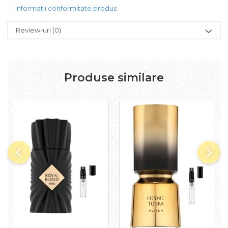
Informatii conformitate produs
Iarba
Iasomie
Review-uri
(0)
Iaurt
Iris
Lamaie
Produse similare
Lapte
Larcimioare
Lavanda
Lemn
Lichior
Lici
Lime
Magnolie
Mandarina