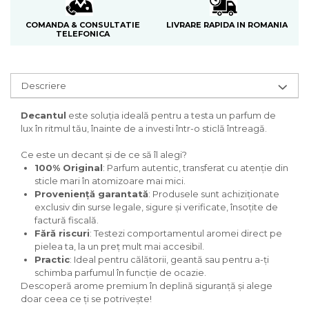
Curcuma
Curmale
LIVRARE RAPIDA IN ROMANIA
COMANDA & CONSULTATIE
TELEFONICA
F. Pasiunii
Floare de portocal
Descriere
Flori albe
Flori de tei
Decantul
este soluția ideală pentru a testa un parfum de
lux în ritmul tău, înainte de a investi într-o sticlă întreagă.
Frezie
Frisca
Ce este un decant și de ce să îl alegi?
100% Original
: Parfum autentic, transferat cu atenție din
Fum
sticle mari în atomizoare mai mici.
Proveniență garantată
: Produsele sunt achiziționate
Gheata
exclusiv din surse legale, sigure și verificate, însoțite de
Ghimbir
factură fiscală.
Fără riscuri
: Testezi comportamentul aromei direct pe
Grapefruit
pielea ta, la un preț mult mai accesibil.
Grozama
Practic
: Ideal pentru călătorii, geantă sau pentru a-ți
schimba parfumul în funcție de ocazie.
Guava
Descoperă arome premium în deplină siguranță și alege
doar ceea ce ți se potrivește!
Heliotrop