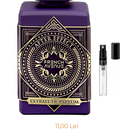
Boabe de ienupar
Boabe de tonca
Brad
Bujor
Busuioc
Cacao
Cafea
Canepa
Capsuna
Caramel
Cardamom
Cashmeran
Castan
Castravete
11,00 Lei
Ceai