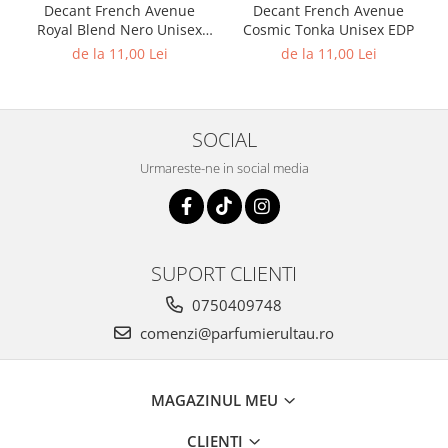
Mango
Decant French Avenue
Decant French Avenue
Royal Blend Nero Unisex
Cosmic Tonka Unisex EDP
Mar
EDP
de la 11,00 Lei
de la 11,00 Lei
Mar
Maracuia
Margarita
SOCIAL
Marine
Urmareste-ne in social media
Marshmallow
Menta
Miere
SUPORT CLIENTI
Migdale
0750409748
Minerale
comenzi@parfumierultau.ro
Mosc
Mure
MAGAZINUL MEU
Muscata
Musetel
CLIENTI