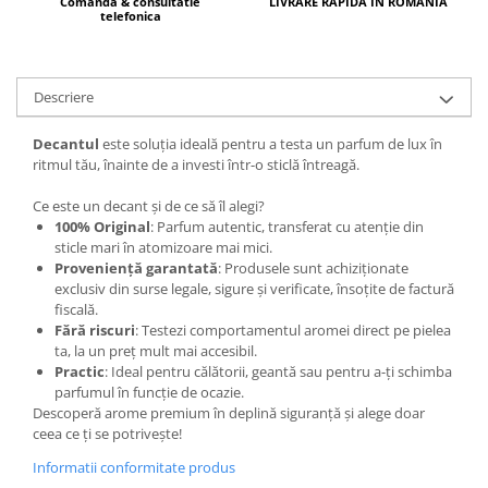
Curcuma
LIVRARE RAPIDA IN ROMANIA
Comanda & consultatie
telefonica
Curmale
F. Pasiunii
Descriere
Floare de portocal
Flori albe
Decantul
este soluția ideală pentru a testa un parfum de lux în
ritmul tău, înainte de a investi într-o sticlă întreagă.
Flori de tei
Frezie
Ce este un decant și de ce să îl alegi?
100% Original
: Parfum autentic, transferat cu atenție din
Frisca
sticle mari în atomizoare mai mici.
Proveniență garantată
: Produsele sunt achiziționate
Fum
exclusiv din surse legale, sigure și verificate, însoțite de factură
Gheata
fiscală.
Fără riscuri
: Testezi comportamentul aromei direct pe pielea
Ghimbir
ta, la un preț mult mai accesibil.
Practic
: Ideal pentru călătorii, geantă sau pentru a-ți schimba
Grapefruit
parfumul în funcție de ocazie.
Grozama
Descoperă arome premium în deplină siguranță și alege doar
ceea ce ți se potrivește!
Guava
Informatii conformitate produs
Heliotrop