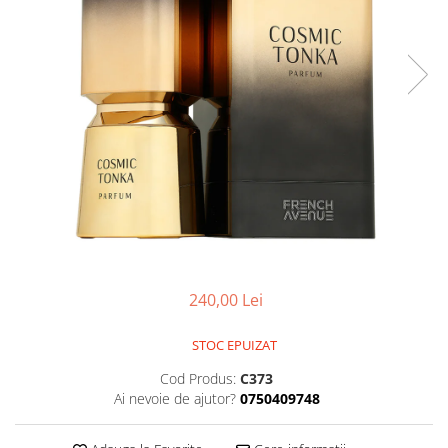
Boabe de ienupar
Boabe de tonca
Brad
Bujor
Busuioc
Cacao
Cafea
Canepa
Capsuna
Caramel
240,00 Lei
Cardamom
Cashmeran
STOC EPUIZAT
Castan
Cod Produs:
C373
Ai nevoie de ajutor?
0750409748
Castravete
Ceai