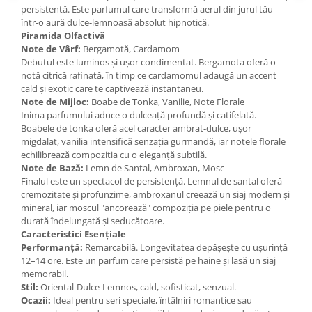
Curcuma
persistentă. Este parfumul care transformă aerul din jurul tău
într-o aură dulce-lemnoasă absolut hipnotică.
Curmale
Piramida Olfactivă
F. Pasiunii
Note de Vârf:
Bergamotă, Cardamom
Debutul este luminos și ușor condimentat. Bergamota oferă o
Floare de portocal
notă citrică rafinată, în timp ce cardamomul adaugă un accent
Flori albe
cald și exotic care te captivează instantaneu.
Note de Mijloc:
Boabe de Tonka, Vanilie, Note Florale
Flori de tei
Inima parfumului aduce o dulceață profundă și catifelată.
Boabele de tonka oferă acel caracter ambrat-dulce, ușor
Frezie
migdalat, vanilia intensifică senzația gurmandă, iar notele florale
Frisca
echilibrează compoziția cu o eleganță subtilă.
Note de Bază:
Lemn de Santal, Ambroxan, Mosc
Fum
Finalul este un spectacol de persistență. Lemnul de santal oferă
cremozitate și profunzime, ambroxanul creează un siaj modern și
Gheata
mineral, iar moscul "ancorează" compoziția pe piele pentru o
Ghimbir
durată îndelungată și seducătoare.
Caracteristici Esențiale
Grapefruit
Performanță:
Remarcabilă. Longevitatea depășește cu ușurință
12–14 ore. Este un parfum care persistă pe haine și lasă un siaj
Grozama
memorabil.
Guava
Stil:
Oriental-Dulce-Lemnos, cald, sofisticat, senzual.
Ocazii:
Ideal pentru seri speciale, întâlniri romantice sau
Heliotrop