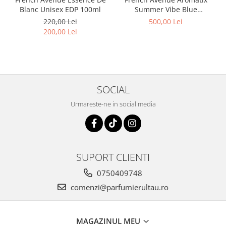
Mango
Blanc Unisex EDP 100ml
Summer Vibe Blue
Mar
Collection Set Unisex EDP 5x
220,00 Lei
500,00 Lei
30ml
200,00 Lei
Mar
Maracuia
Margarita
Marine
SOCIAL
Marshmallow
Urmareste-ne in social media
Menta
Miere
Migdale
SUPORT CLIENTI
Minerale
0750409748
Mosc
comenzi@parfumierultau.ro
Mure
Muscata
MAGAZINUL MEU
Musetel