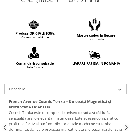
Adauga la Favorite
Cere informatii
Cedru
Chiparos
Ciocolata
Cirese
Produse ORIGIALE 100%,
Mostre cadou la fiecare
Garantia calitatii
comanda
Citrice
Civet
Coacaze negre
LIVRARE RAPIDA IN ROMANIA
Comanda & consultatie
telefonica
Cocoapulse
Cocos
Condimente
Descriere
Coniac
French Avenue Cosmic Tonka – Dulceață Magnetică și
Corcoduse
Profunzime Orientală
Cosmic Tonka este o compoziție unisex ce radiază căldură,
Coriandru
senzualitate și o eleganță misterioasă. Este adesea comparat cu
cream soda
profilul olfactiv al parfumurilor orientale moderne cu tonka
dominantă, dar cu o proiecție mai catifelată și o bază mai densă și