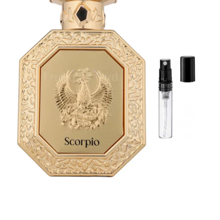
Boabe de ienupar
Boabe de tonca
Brad
Bujor
Busuioc
Cacao
Cafea
Canepa
Capsuna
Caramel
Cardamom
Cashmeran
Castan
Castravete
Ceai