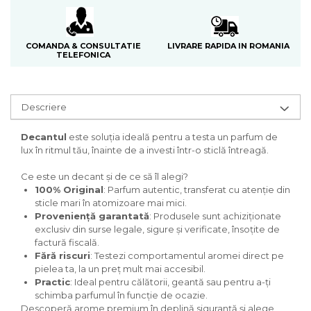
Curcuma
Curmale
F. Pasiunii
LIVRARE RAPIDA IN ROMANIA
COMANDA & CONSULTATIE
TELEFONICA
Floare de portocal
Flori albe
Descriere
Flori de tei
Frezie
Decantul
este soluția ideală pentru a testa un parfum de
lux în ritmul tău, înainte de a investi într-o sticlă întreagă.
Frisca
Fum
Ce este un decant și de ce să îl alegi?
100% Original
: Parfum autentic, transferat cu atenție din
Gheata
sticle mari în atomizoare mai mici.
Proveniență garantată
: Produsele sunt achiziționate
Ghimbir
exclusiv din surse legale, sigure și verificate, însoțite de
Grapefruit
factură fiscală.
Fără riscuri
: Testezi comportamentul aromei direct pe
Grozama
pielea ta, la un preț mult mai accesibil.
Guava
Practic
: Ideal pentru călătorii, geantă sau pentru a-ți
schimba parfumul în funcție de ocazie.
Heliotrop
Descoperă arome premium în deplină siguranță și alege