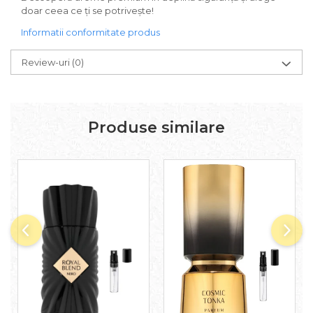
doar ceea ce ți se potrivește!
Iarba
Informatii conformitate produs
Iasomie
Iaurt
Review-uri
(0)
Iris
Lamaie
Lapte
Produse similare
Larcimioare
Lavanda
Lemn
Lichior
Lici
Lime
Magnolie
Mandarina