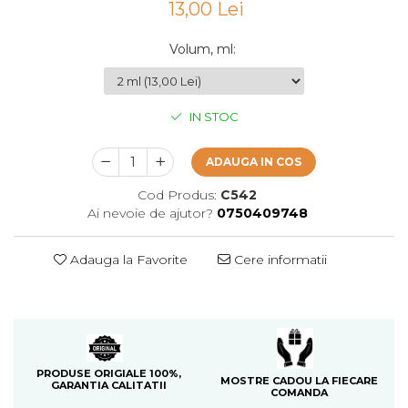
13,00 Lei
Cedru
Chiparos
Volum, ml
:
Ciocolata
Cirese
IN STOC
Citrice
Civet
ADAUGA IN COS
Coacaze negre
Cod Produs:
C542
Ai nevoie de ajutor?
0750409748
Cocoapulse
Cocos
Adauga la Favorite
Cere informatii
Condimente
Coniac
Corcoduse
Coriandru
PRODUSE ORIGIALE 100%,
MOSTRE CADOU LA FIECARE
cream soda
GARANTIA CALITATII
COMANDA