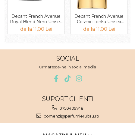
Mango
Mar
Decant French Avenue
Decant French Avenue
Mar
Royal Blend Nero Unisex
Cosmic Tonka Unisex
EDP
EDP
de la 11,00 Lei
de la 11,00 Lei
Maracuia
Margarita
Marine
SOCIAL
Marshmallow
Urmareste-ne in social media
Menta
Miere
Migdale
Minerale
SUPORT CLIENTI
Mosc
0750409748
Mure
comenzi@parfumierultau.ro
Muscata
Musetel