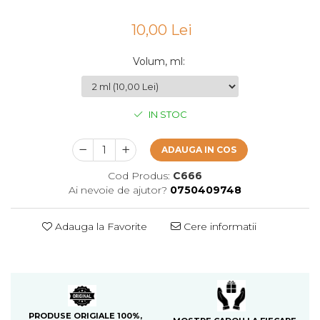
Cedru
10,00 Lei
Chiparos
Ciocolata
Volum, ml
:
Cirese
Citrice
IN STOC
Civet
Coacaze negre
ADAUGA IN COS
Cocoapulse
Cod Produs:
C666
Ai nevoie de ajutor?
0750409748
Cocos
Condimente
Adauga la Favorite
Cere informatii
Coniac
Corcoduse
Coriandru
cream soda
PRODUSE ORIGIALE 100%,