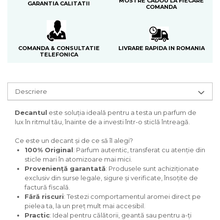
MOSTRE CADOU LA FIECARE
Curcuma
GARANTIA CALITATII
COMANDA
Curmale
F. Pasiunii
Floare de portocal
LIVRARE RAPIDA IN ROMANIA
COMANDA & CONSULTATIE
TELEFONICA
Flori albe
Flori de tei
Descriere
Frezie
Frisca
Decantul
este soluția ideală pentru a testa un parfum de
lux în ritmul tău, înainte de a investi într-o sticlă întreagă.
Fum
Gheata
Ce este un decant și de ce să îl alegi?
100% Original
: Parfum autentic, transferat cu atenție din
Ghimbir
sticle mari în atomizoare mai mici.
Proveniență garantată
: Produsele sunt achiziționate
Grapefruit
exclusiv din surse legale, sigure și verificate, însoțite de
Grozama
factură fiscală.
Fără riscuri
: Testezi comportamentul aromei direct pe
Guava
pielea ta, la un preț mult mai accesibil.
Heliotrop
Practic
: Ideal pentru călătorii, geantă sau pentru a-ți