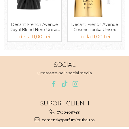
Mango
Mar
Mar
Decant French Avenue
Decant French Avenue
Maracuia
Royal Blend Nero Unisex
Cosmic Tonka Unisex
EDP
EDP
de la 11,00 Lei
de la 11,00 Lei
Margarita
Marine
Marshmallow
SOCIAL
Menta
Urmareste-ne in social media
Miere
Migdale
Minerale
Mosc
SUPORT CLIENTI
Mure
0750409748
Muscata
comenzi@parfumierultau.ro
Musetel