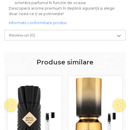
schimba parfumul în funcție de ocazie.
Iarba
Descoperă arome premium în deplină siguranță și alege
doar ceea ce ți se potrivește!
Iasomie
Informatii conformitate produs
Iaurt
Iris
Review-uri
(0)
Lamaie
Lapte
Larcimioare
Produse similare
Lavanda
Lemn
Lichior
Lici
Lime
Magnolie
Mandarina