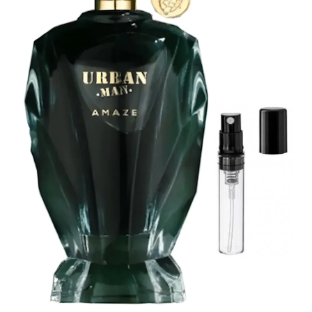
Boabe de ienupar
Boabe de tonca
Brad
Bujor
Busuioc
Cacao
Cafea
Canepa
Capsuna
Caramel
Cardamom
Cashmeran
Castan
Castravete
Ceai