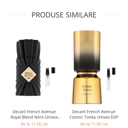
Iarba
PRODUSE SIMILARE
Iasomie
Iaurt
Iris
Lamaie
Lapte
Larcimioare
Lavanda
Lemn
Lichior
Lici
Lime
Decant French Avenue
Decant French Avenue
Magnolie
Royal Blend Nero Unisex
Cosmic Tonka Unisex EDP
Mandarina
EDP
de la 11,00 Lei
de la 11,00 Lei