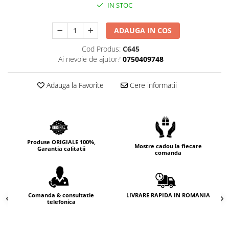
IN STOC
Cedru
Chiparos
ADAUGA IN COS
Ciocolata
Cod Produs:
C645
Cirese
Ai nevoie de ajutor?
0750409748
Citrice
Adauga la Favorite
Cere informatii
Civet
Coacaze negre
Cocoapulse
Cocos
Produse ORIGIALE 100%,
Mostre cadou la fiecare
Garantia calitatii
Condimente
comanda
Coniac
Corcoduse
LIVRARE RAPIDA IN ROMANIA
Comanda & consultatie
Coriandru
telefonica
cream soda