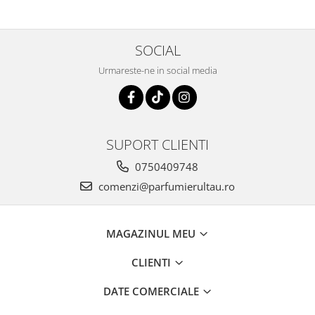
Mango
Mar
SOCIAL
Mar
Maracuia
Urmareste-ne in social media
Margarita
Marine
Marshmallow
SUPORT CLIENTI
Menta
0750409748
Miere
comenzi@parfumierultau.ro
Migdale
Minerale
MAGAZINUL MEU
Mosc
CLIENTI
Mure
Muscata
DATE COMERCIALE
Musetel