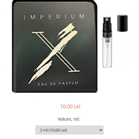
Boabe de ienupar
Boabe de tonca
Brad
Bujor
Busuioc
Cacao
Cafea
Canepa
Capsuna
Caramel
Cardamom
Cashmeran
10,00 Lei
Castan
Volum, ml
:
Castravete
Ceai