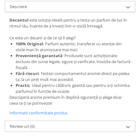
Curcuma
Descriere
Curmale
Decantul
este soluția ideală pentru a testa un parfum de lux în
F. Pasiunii
ritmul tău, înainte de a investi într-o sticlă întreagă.
Floare de portocal
Ce este un decant și de ce să îl alegi?
Flori albe
100% Original
: Parfum autentic, transferat cu atenție din
Flori de tei
sticle mari în atomizoare mai mici.
Proveniență garantată
: Produsele sunt achiziționate
Frezie
exclusiv din surse legale, sigure și verificate, însoțite de factură
fiscală.
Frisca
Fără riscuri
: Testezi comportamentul aromei direct pe pielea
Fum
ta, la un preț mult mai accesibil.
Practic
: Ideal pentru călătorii, geantă sau pentru a-ți schimba
Gheata
parfumul în funcție de ocazie.
Descoperă arome premium în deplină siguranță și alege doar
Ghimbir
ceea ce ți se potrivește!
Grapefruit
Informatii conformitate produs
Grozama
Review-uri
(0)
Guava
Heliotrop