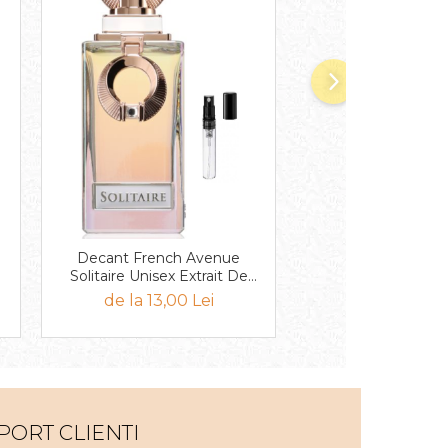
Decant French Avenue
Decant French 
Solitaire Unisex Extrait De
Obsidian Unisex E
Parfum
Parfum
de la 13,00 Lei
de la 13,00 
PORT CLIENTI