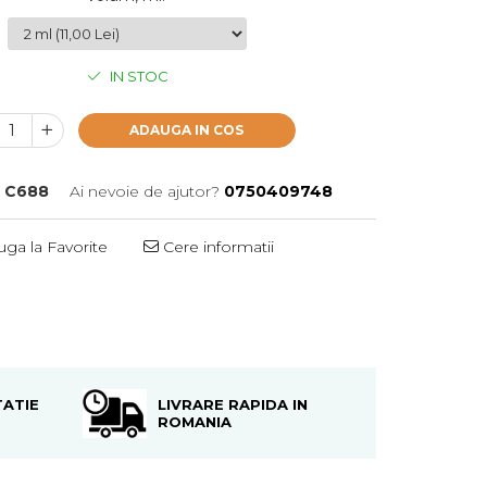
IN STOC
ADAUGA IN COS
:
C688
Ai nevoie de ajutor?
0750409748
ga la Favorite
Cere informatii
ATIE
LIVRARE RAPIDA IN
ROMANIA