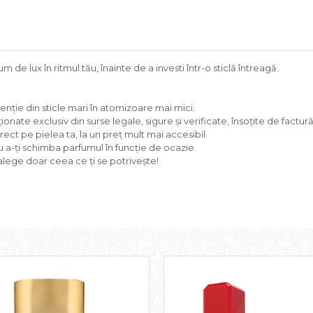
 de lux în ritmul tău, înainte de a investi într-o sticlă întreagă.
tenție din sticle mari în atomizoare mai mici.
ionate exclusiv din surse legale, sigure și verificate, însoțite de factură
ct pe pielea ta, la un preț mult mai accesibil.
ru a-ți schimba parfumul în funcție de ocazie.
lege doar ceea ce ți se potrivește!