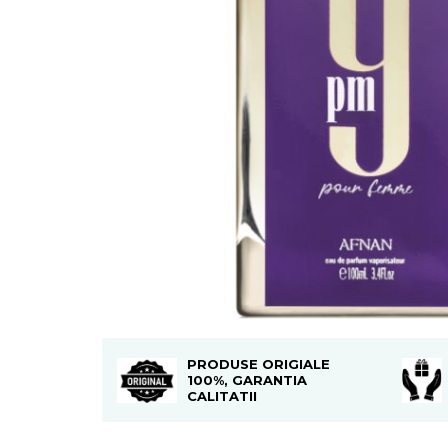
Boabe de ienupar
Boabe de tonca
Brad
Bujor
Busuioc
Cacao
Cafea
Canepa
Capsuna
Caramel
Cardamom
Cashmeran
PRODUSE ORIGIALE
Castan
100%, GARANTIA
CALITATII
Castravete
Ceai