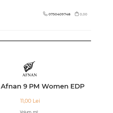
0750409748
0,00
 Afnan 9 PM Women EDP
11,00 Lei
Volum, ml
: