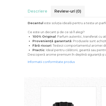
Cedru
Descriere
Review-uri
(0)
Chiparos
Ciocolata
Decantul
este soluția ideală pentru a testa un parfum
Cirese
Ce este un decant și de ce să îl alegi?
Citrice
100% Original
: Parfum autentic, transferat cu a
Civet
Proveniență garantată
: Produsele sunt achiziț
Fără riscuri
: Testezi comportamentul aromei dire
Coacaze negre
Practic
: Ideal pentru călătorii, geantă sau pent
Descoperă arome premium în deplină siguranță și a
Cocoapulse
Informatii conformitate produs
Cocos
Condimente
Coniac
Corcoduse
Coriandru
cream soda