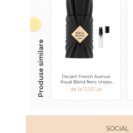
Curcuma
Curmale
F. Pasiunii
Floare de portocal
Flori albe
Produse similare
Flori de tei
Frezie
Frisca
Fum
Decant French Avenue
Royal Blend Nero Unisex
Gheata
EDP
de la 11,00 Lei
Ghimbir
Grapefruit
Grozama
Guava
SOCIAL
Heliotrop