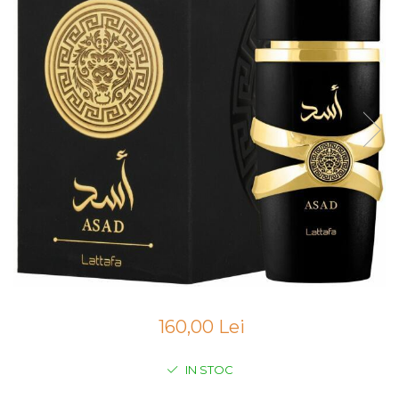
Boabe de ienupar
Boabe de tonca
Brad
Bujor
Busuioc
Cacao
Cafea
Canepa
Capsuna
Caramel
Cardamom
Cashmeran
160,00 Lei
Castan
Castravete
IN STOC
Ceai