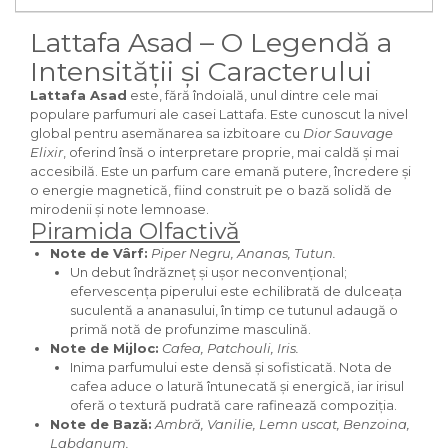
Curcuma
Lattafa Asad – O Legendă a
Curmale
Intensității și Caracterului
F. Pasiunii
Lattafa Asad
este, fără îndoială, unul dintre cele mai
Floare de portocal
populare parfumuri ale casei Lattafa. Este cunoscut la nivel
Flori albe
global pentru asemănarea sa izbitoare cu
Dior Sauvage
Elixir
, oferind însă o interpretare proprie, mai caldă și mai
Flori de tei
accesibilă. Este un parfum care emană putere, încredere și
Frezie
o energie magnetică, fiind construit pe o bază solidă de
mirodenii și note lemnoase.
Frisca
Piramida Olfactivă
Fum
Note de Vârf:
Piper Negru, Ananas, Tutun.
Un debut îndrăzneț și ușor neconvențional;
Gheata
efervescența piperului este echilibrată de dulceața
suculentă a ananasului, în timp ce tutunul adaugă o
Ghimbir
primă notă de profunzime masculină.
Grapefruit
Note de Mijloc:
Cafea, Patchouli, Iris.
Inima parfumului este densă și sofisticată. Nota de
Grozama
cafea aduce o latură întunecată și energică, iar irisul
oferă o textură pudrată care rafinează compoziția.
Guava
Note de Bază:
Ambră, Vanilie, Lemn uscat, Benzoina,
Heliotrop
Labdanum.