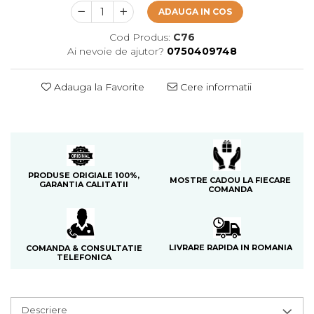
Cedru
ADAUGA IN COS
Chiparos
Cod Produs:
C76
Ai nevoie de ajutor?
0750409748
Ciocolata
Cirese
Adauga la Favorite
Cere informatii
Citrice
Civet
Coacaze negre
Cocoapulse
PRODUSE ORIGIALE 100%,
MOSTRE CADOU LA FIECARE
GARANTIA CALITATII
Cocos
COMANDA
Condimente
Coniac
LIVRARE RAPIDA IN ROMANIA
COMANDA & CONSULTATIE
Corcoduse
TELEFONICA
Coriandru
cream soda
Descriere