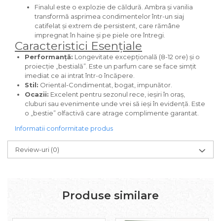
Finalul este o explozie de căldură. Ambra și vanilia
Iarba
transformă asprimea condimentelor într-un siaj
Iasomie
catifelat și extrem de persistent, care rămâne
impregnat în haine și pe piele ore întregi.
Iaurt
Caracteristici Esențiale
Iris
Performanță:
Longevitate excepțională (8-12 ore) și o
proiecție „bestială”. Este un parfum care se face simțit
Lamaie
imediat ce ai intrat într-o încăpere.
Stil:
Oriental-Condimentat, bogat, impunător.
Lapte
Ocazii:
Excelent pentru sezonul rece, ieșiri în oraș,
Larcimioare
cluburi sau evenimente unde vrei să ieși în evidență. Este
o „bestie” olfactivă care atrage complimente garantat.
Lavanda
Informatii conformitate produs
Lemn
Lichior
Review-uri
(0)
Lici
Lime
Produse similare
Magnolie
Mandarina