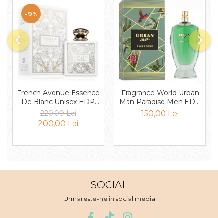
Mango
-9%
Mar
Mar
Maracuia
Margarita
Marine
French Avenue Essence
Fragrance World Urban
Marshmallow
De Blanc Unisex EDP
Man Paradise Men EDP
Menta
100ml
100ml
220,00 Lei
150,00 Lei
200,00 Lei
Miere
Migdale
Minerale
Mosc
SOCIAL
Mure
Urmareste-ne in social media
Muscata
Musetel