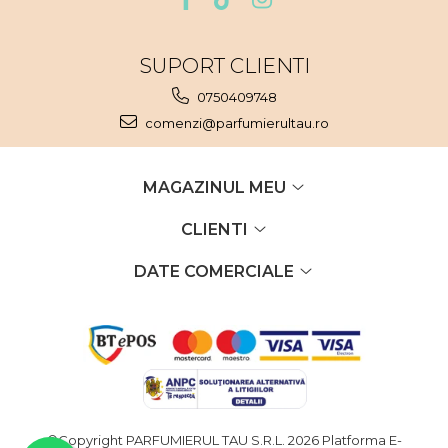
Nectar
Neroli
SUPORT CLIENTI
Note Marine
0750409748
Nucusoara
comenzi@parfumierultau.ro
Orhidee
Orientale
MAGAZINUL MEU
Oud
CLIENTI
Paciuli
DATE COMERCIALE
Para
Pelin
Pepene
Pepene rosu
Piele
Piersica
©Copyright PARFUMIERUL TAU S.R.L. 2026
Platforma E-