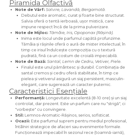
Piramida Olfactivă
Iarba
Note de Vârf:
Salvire, Lavandă, Bergamotă.
Debutul este aromatic, curat și foarte bine structurat.
Iasomie
Salvia oferă o tentă ierboasă, ușor mistică, care
Iaurt
impune respect încă de la prima pulverizare.
Note de Mijloc:
Tămâie, Iris, Opoponax (Rășină).
Iris
Inima este locul unde parfumul capătă profunzime.
Lamaie
Tămâia și rășinile oferă o aură de mister intelectual, în
timp ce irisul îndulcește compoziția cu o textură
Lapte
pudrată, fină ca un costum de croială impecabilă.
Note de Bază:
Santal, Lemn de Cedru, Vetiver, Piele.
Larcimioare
Finalul este unul pământesc și durabil. Combinația de
Lavanda
santal cremos și cedru oferă stabilitate, în timp ce
pielea și vetiverul asigură un siaj persistent, masculin-
Lemn
elegant, care sugerează un caracter puternic.
Caracteristici Esențiale
Lichior
Performanță:
Longevitate excelentă (8-10 ore) și un siaj
Lici
controlat, dar prezent. Este un parfum care nu "strigă", ci
"vorbește" cu convingere.
Lime
Stil:
Lemnos-Aromatic-Rășinos, serios, sofisticat.
Magnolie
Ocazii:
Este parfumul suprem pentru mediul profesional,
întâlniri strategice de afaceri sau evenimente formale.
Mandarina
Funcționează impecabil în sezonul rece (toamnă-iarnă),