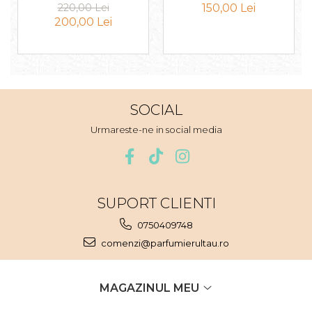
100ml
100ml
220,00 Lei
150,00 Lei
Nectar
200,00 Lei
Neroli
Note Marine
Nucusoara
Orhidee
SOCIAL
Orientale
Urmareste-ne in social media
Oud
Paciuli
Para
SUPORT CLIENTI
Pelin
0750409748
Pepene
comenzi@parfumierultau.ro
Pepene rosu
Piele
MAGAZINUL MEU
Piersica