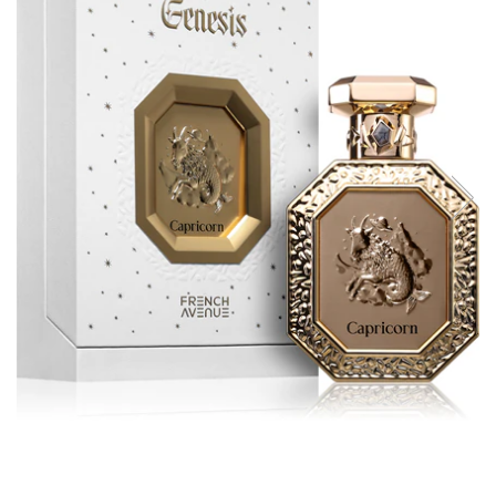
Boabe de ienupar
Boabe de tonca
Brad
Bujor
Busuioc
Cacao
Cafea
Canepa
Capsuna
Caramel
Cardamom
Cashmeran
Castan
Castravete
Ceai