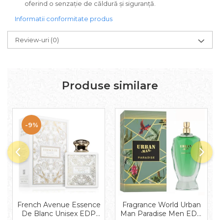
Mango
oferind o senzație de căldură și siguranță.
Mar
Informatii conformitate produs
Mar
Review-uri
(0)
Maracuia
Margarita
Marine
Produse similare
Marshmallow
Menta
Miere
-9%
Migdale
Minerale
Mosc
Mure
Muscata
French Avenue Essence
Fragrance World Urban
De Blanc Unisex EDP
Man Paradise Men EDP
Musetel