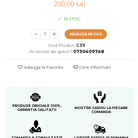
250,00 Lei
Cedru
Chiparos
IN STOC
Ciocolata
Cirese
ADAUGA IN COS
Citrice
Cod Produs:
C39
Ai nevoie de ajutor?
0750409748
Civet
Coacaze negre
Adauga la Favorite
Cere informatii
Cocoapulse
Cocos
Condimente
Coniac
PRODUSE ORIGIALE 100%,
MOSTRE CADOU LA FIECARE
GARANTIA CALITATII
Corcoduse
COMANDA
Coriandru
cream soda
LIVRARE RAPIDA IN ROMANIA
COMANDA & CONSULTATIE