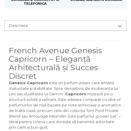
Curcuma
TELEFONICA
Curmale
F. Pasiunii
Descriere
Floare de portocal
Flori albe
Flori de tei
French Avenue Genesis
Frezie
Capricorn – Eleganță
Frisca
Arhitecturală și Succes
Fum
Discret
Gheata
Genesis Capricorn
este un parfum unisex care emană
maturitate și stabilitate. Spre deosebire de exuberanța lui
Ghimbir
Leo
sau dualitatea lui
Gemini
,
Capricorn
mizează pe o
structură solidă și rafinată. Este adesea comparat cu vibe-ul
Grapefruit
parfumurilor de nișă bazate pe note lemnoase și aromatice
Grozama
de înaltă clasă, precum cele din colecția
Tom Ford Private
Blend
sau
Amouage Meander
. Este parfumul „power suit” –
Guava
ideal pentru cineva care dorește să transmită autoritate
prin calm și bun-gust.
Heliotrop