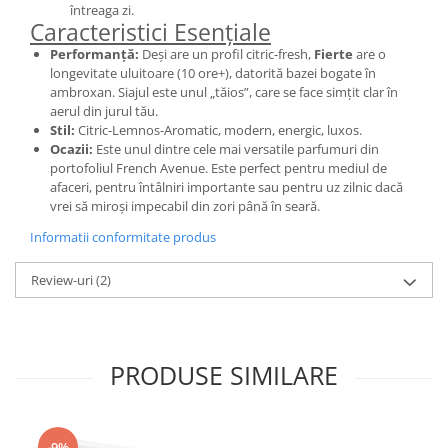
întreaga zi.
Iarba
Caracteristici Esențiale
Iasomie
Performanță:
Deși are un profil citric-fresh,
Fierte
are o
longevitate uluitoare (10 ore+), datorită bazei bogate în
Iaurt
ambroxan. Siajul este unul „tăios”, care se face simțit clar în
aerul din jurul tău.
Iris
Stil:
Citric-Lemnos-Aromatic, modern, energic, luxos.
Lamaie
Ocazii:
Este unul dintre cele mai versatile parfumuri din
portofoliul French Avenue. Este perfect pentru mediul de
Lapte
afaceri, pentru întâlniri importante sau pentru uz zilnic dacă
Larcimioare
vrei să miroși impecabil din zori până în seară.
Lavanda
Informatii conformitate produs
Lemn
Review-uri
(2)
Lichior
Lici
Lime
PRODUSE SIMILARE
Magnolie
Mandarina
-9%