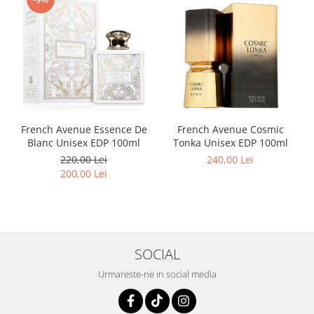
Mango
Mar
Mar
Maracuia
Margarita
Marine
French Avenue Essence De
French Avenue Cosmic
Marshmallow
Blanc Unisex EDP 100ml
Tonka Unisex EDP 100ml
Menta
220,00 Lei
240,00 Lei
200,00 Lei
Miere
Migdale
Minerale
Mosc
SOCIAL
Mure
Urmareste-ne in social media
Muscata
Musetel