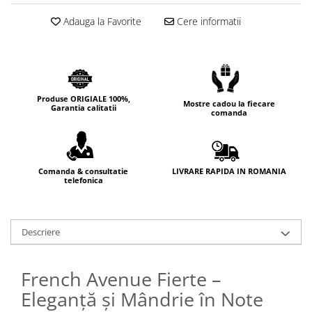
Cedru
Adauga la Favorite
Cere informatii
Chiparos
Ciocolata
Cirese
Citrice
Produse ORIGIALE 100%,
Mostre cadou la fiecare
Garantia calitatii
comanda
Civet
Coacaze negre
Cocoapulse
LIVRARE RAPIDA IN ROMANIA
Comanda & consultatie
telefonica
Cocos
Condimente
Coniac
Descriere
Corcoduse
Coriandru
French Avenue Fierte –
cream soda
Eleganță și Mândrie în Note