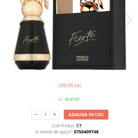
Boabe de ienupar
Boabe de tonca
Brad
Bujor
Busuioc
Cacao
Cafea
Canepa
Capsuna
290,00 Lei
Caramel
Cardamom
IN STOC
Cashmeran
ADAUGA IN COS
Castan
Castravete
Cod Produs:
C7
Ai nevoie de ajutor?
0750409748
Ceai