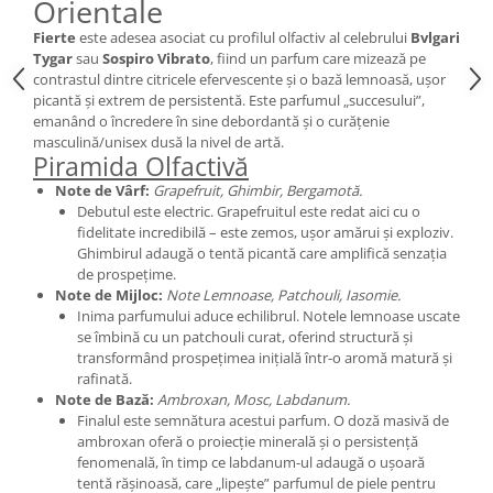
Orientale
Curcuma
Curmale
Fierte
este adesea asociat cu profilul olfactiv al celebrului
Bvlgari
Tygar
sau
Sospiro Vibrato
, fiind un parfum care mizează pe
F. Pasiunii
contrastul dintre citricele efervescente și o bază lemnoasă, ușor
picantă și extrem de persistentă. Este parfumul „succesului”,
Floare de portocal
emanând o încredere în sine debordantă și o curățenie
Flori albe
masculină/unisex dusă la nivel de artă.
Piramida Olfactivă
Flori de tei
Note de Vârf:
Grapefruit, Ghimbir, Bergamotă.
Frezie
Debutul este electric. Grapefruitul este redat aici cu o
fidelitate incredibilă – este zemos, ușor amărui și exploziv.
Frisca
Ghimbirul adaugă o tentă picantă care amplifică senzația
de prospețime.
Fum
Note de Mijloc:
Note Lemnoase, Patchouli, Iasomie.
Gheata
Inima parfumului aduce echilibrul. Notele lemnoase uscate
se îmbină cu un patchouli curat, oferind structură și
Ghimbir
transformând prospețimea inițială într-o aromă matură și
Grapefruit
rafinată.
Note de Bază:
Ambroxan, Mosc, Labdanum.
Grozama
Finalul este semnătura acestui parfum. O doză masivă de
ambroxan oferă o proiecție minerală și o persistență
Guava
fenomenală, în timp ce labdanum-ul adaugă o ușoară
Heliotrop
tentă rășinoasă, care „lipește” parfumul de piele pentru