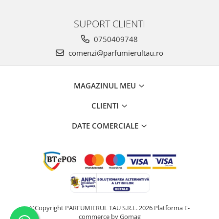
Nectar
SUPORT CLIENTI
Neroli
0750409748
Note Marine
comenzi@parfumierultau.ro
Nucusoara
Orhidee
MAGAZINUL MEU
Orientale
Oud
CLIENTI
Paciuli
DATE COMERCIALE
Para
Pelin
Pepene
Pepene rosu
Piele
©Copyright PARFUMIERUL TAU S.R.L. 2026
Platforma E-
Piersica
commerce by Gomag