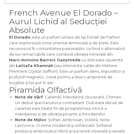
Curcuma
Curmale
French Avenue El Dorado –
Aurul Lichid al Seducției
F. Pasiunii
Absolute
Floare de portocal
El Dorado
este un parfum unisex de tip Extrait de Parfum
Flori albe
care explorează zona oriental-lemnoasă și de piele. Este
Flori de tei
recunoscut în comunitatea pasionaților ca fiind o alternativă
de lux remarcabilă care combină vibrația minerală din
Frezie
Marc-Antoine Barrois Ganymede
cu dulceața opulentă
din
Lattafa Khamrah
(sau elemente calde din
Matiere
Frisca
Premiere Crystal Saffron
). Este un parfum dens, impunător și
Fum
profund magnetic, creat pentru a lăsa o amprentă de
bogăție și lux pur în aer.
Gheata
Piramida Olfactivă
Ghimbir
Note de Vârf
: Caramel, Mandarină, Nucșoară, Chimen.
Un debut spectaculos și contrastant. Dulceața densă de
Grapefruit
caramel este tăiată fin de prospețimea citrică a
Grozama
mandarinei și de vibrația picantă a mirodeniilor.
Note de Mijloc
: Șofran, Ambroxan, Violetă, Note
Guava
Lactonice. O inimă modernă și sofisticată. Șofranul
Heliotrop
prețios și ambroxanul oferă acea tentă minerală și aerată