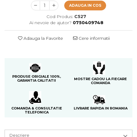
Cedru
ADAUGA IN COS
Chiparos
Cod Produs:
C527
Ai nevoie de ajutor?
0750409748
Ciocolata
Cirese
Adauga la Favorite
Cere informatii
Citrice
Civet
Coacaze negre
Cocoapulse
PRODUSE ORIGIALE 100%,
MOSTRE CADOU LA FIECARE
GARANTIA CALITATII
Cocos
COMANDA
Condimente
Coniac
LIVRARE RAPIDA IN ROMANIA
COMANDA & CONSULTATIE
Corcoduse
TELEFONICA
Coriandru
cream soda
Descriere