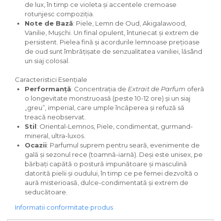
de lux, în timp ce violeta și accentele cremoase
Iarba
rotunjesc compoziția.
Note de Bază
: Piele, Lemn de Oud, Akigalawood,
Iasomie
Vanilie, Mușchi. Un final opulent, întunecat și extrem de
Iaurt
persistent. Pielea fină și acordurile lemnoase prețioase
de oud sunt îmbrățișate de senzualitatea vaniliei, lăsând
Iris
un siaj colosal.
Lamaie
Caracteristici Esențiale
Lapte
Performanță
: Concentrația de
Extrait de Parfum
oferă
o longevitate monstruoasă (peste 10-12 ore) și un siaj
Larcimioare
„greu”, imperial, care umple încăperea și refuză să
Lavanda
treacă neobservat.
Stil
: Oriental-Lemnos, Piele, condimentat, gurmand-
Lemn
mineral, ultra-luxos.
Ocazii
: Parfumul suprem pentru seară, evenimente de
Lichior
gală și sezonul rece (toamnă-iarnă). Deși este unisex, pe
Lici
bărbați capătă o postură impunătoare și masculină
datorită pielii și oudului, în timp ce pe femei dezvoltă o
Lime
aură misterioasă, dulce-condimentată și extrem de
seducătoare.
Magnolie
Informatii conformitate produs
Mandarina