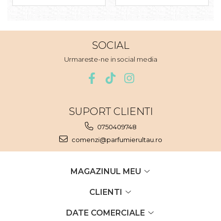
Nectar
Neroli
Note Marine
SOCIAL
Nucusoara
Urmareste-ne in social media
Orhidee
Orientale
Oud
SUPORT CLIENTI
Paciuli
0750409748
Para
comenzi@parfumierultau.ro
Pelin
Pepene
MAGAZINUL MEU
Pepene rosu
CLIENTI
Piele
Piersica
DATE COMERCIALE