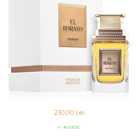
Boabe de ienupar
Boabe de tonca
Brad
Bujor
Busuioc
Cacao
Cafea
Canepa
Capsuna
Caramel
Cardamom
Cashmeran
230,00 Lei
Castan
Castravete
IN STOC
Ceai