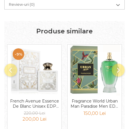
Mango
Review-uri
(0)
Mar
Mar
Maracuia
Produse similare
Margarita
Marine
-9%
Marshmallow
Menta
Miere
Migdale
Minerale
Mosc
French Avenue Essence
Fragrance World Urban
De Blanc Unisex EDP
Man Paradise Men EDP
Mure
100ml
100ml
220,00 Lei
150,00 Lei
Muscata
200,00 Lei
Musetel