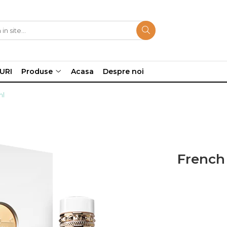
URI
Produse
Acasa
Despre noi
ml
French