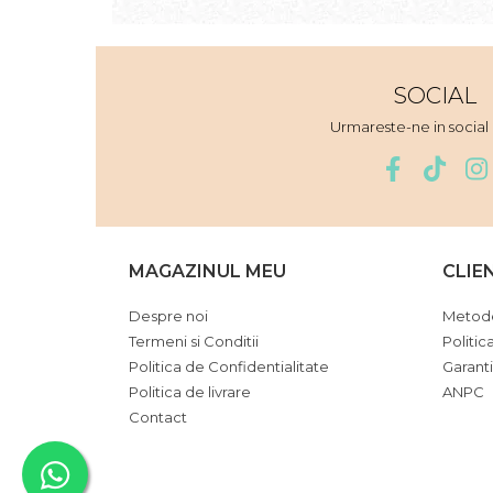
Iarba
Iasomie
SOCIAL
Iaurt
Iris
Urmareste-ne in socia
Lamaie
Lapte
Larcimioare
Lavanda
MAGAZINUL MEU
CLIE
Lemn
Despre noi
Metode
Lichior
Termeni si Conditii
Politic
Lici
Politica de Confidentialitate
Garant
Politica de livrare
ANPC
Lime
Contact
Magnolie
Mandarina