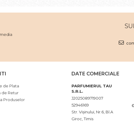
SU
l media
com
NTI
DATE COMERCIALE
 de Plata
PARFUMIERUL TAU
S.R.L.
a de Retur
J2025089719007
ia Produselor
52946169
©
Str. Vişinului, Nr.6, Bl.A
Giroc, Timis