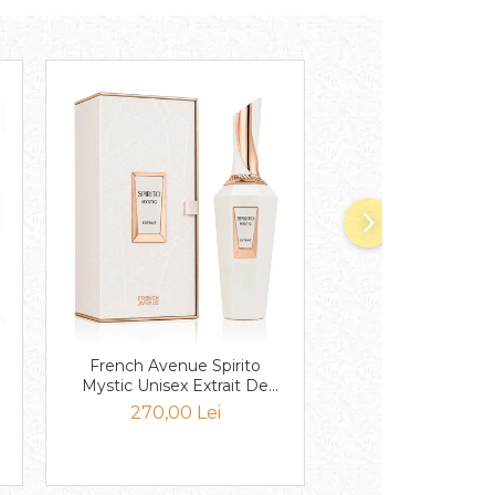
n
French Avenue Ripple
French Avenue Spirito
Unisex EDP 1
Mystic Unisex Extrait De
Parfum 100ml
230,00 Le
270,00 Lei