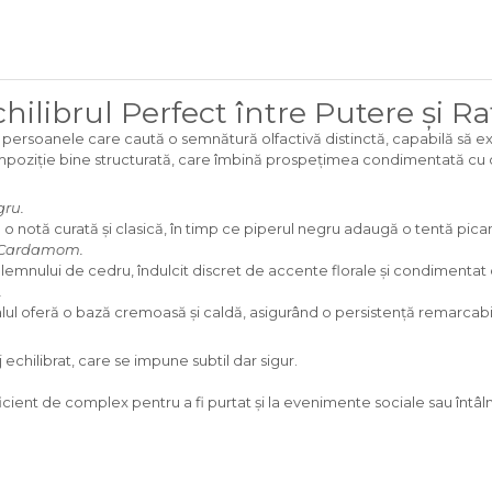
ilibrul Perfect între Putere și R
 persoanele care caută o semnătură olfactivă distinctă, capabilă să e
ompoziție bine structurată, care îmbină prospețimea condimentată cu o
gru.
 o notă curată și clasică, în timp ce piperul negru adaugă o tentă pic
, Cardamom.
emnului de cedru, îndulcit discret de accente florale și condimentat
.
lul oferă o bază cremoasă și caldă, asigurând o persistență remarcabilă
 echilibrat, care se impune subtil dar sigur.
ficient de complex pentru a fi purtat și la evenimente sociale sau întâln