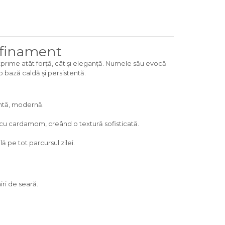
afinament
xprime atât forță, cât și eleganță. Numele său evocă
 bază caldă și persistentă.
antă, modernă.
 cu cardamom, creând o textură sofisticată.
 pe tot parcursul zilei.
iri de seară.