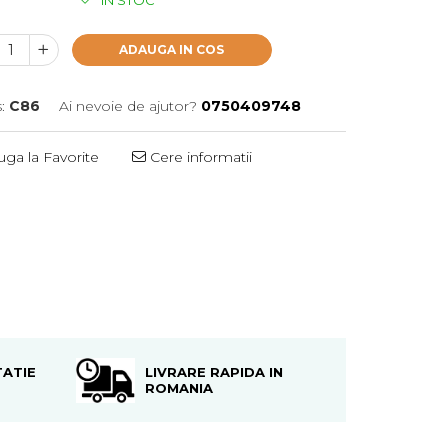
IN STOC
ADAUGA IN COS
:
C86
Ai nevoie de ajutor?
0750409748
ga la Favorite
Cere informatii
ATIE
LIVRARE RAPIDA IN
ROMANIA