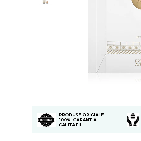
Boabe de ienupar
Boabe de tonca
Brad
Bujor
Busuioc
Cacao
Cafea
Canepa
Capsuna
Caramel
Cardamom
Cashmeran
PRODUSE ORIGIALE
Castan
100%, GARANTIA
CALITATII
Castravete
Ceai