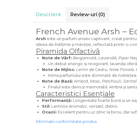
Cedru
Descriere
Review-uri
(0)
Chiparos
Ciocolata
French Avenue Arsh – Ech
Cirese
Arsh
este un parfum unisex captivant, creat pentru
Citrice
ideea de înălțime și măreție, reflectată printr-o c
Piramida Olfactivă
Civet
Note de Vârf:
Bergamotă, Lavandă, Piper Ne
Coacaze negre
Un debut energic și revigorant; lavanda oferă
Note de Mijloc:
Lemn de Cedru, Note Florale
Cocoapulse
Inima parfumului este dominată de noblețea l
Cocos
Note de Bază:
Ambră, Mosc, Patchouli, Santal
Finalul este dens și memorabil. Ambra și santa
Condimente
Caracteristici Esențiale
Coniac
Performanță:
Longevitate foarte bună și un siaj
Stil:
Lemnos-Aromatic, versatil, distins.
Corcoduse
Ocazii:
Excelent pentru uz zilnic la birou, dar su
Coriandru
Informatii conformitate produs
cream soda