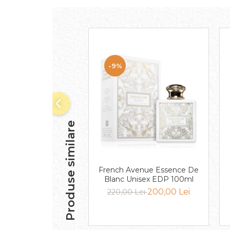
Curcuma
Curmale
F. Pasiunii
Floare de portocal
Flori albe
-9%
Flori de tei
Frezie
Frisca
Produse similare
Fum
Gheata
Ghimbir
French Avenue Essence De
Grapefruit
Blanc Unisex EDP 100ml
200,00 Lei
220,00 Lei
Grozama
Guava
Heliotrop