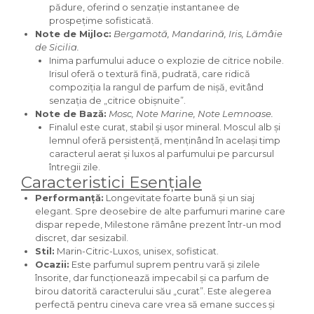
pădure, oferind o senzație instantanee de
Iarba
prospețime sofisticată.
Note de Mijloc:
Bergamotă, Mandarină, Iris, Lămâie
Iasomie
de Sicilia.
Iaurt
Inima parfumului aduce o explozie de citrice nobile.
Irisul oferă o textură fină, pudrată, care ridică
Iris
compoziția la rangul de parfum de nișă, evitând
senzația de „citrice obișnuite”.
Lamaie
Note de Bază:
Mosc, Note Marine, Note Lemnoase.
Lapte
Finalul este curat, stabil și ușor mineral. Moscul alb și
lemnul oferă persistență, menținând în același timp
Larcimioare
caracterul aerat și luxos al parfumului pe parcursul
Lavanda
întregii zile.
Caracteristici Esențiale
Lemn
Performanță:
Longevitate foarte bună și un siaj
Lichior
elegant. Spre deosebire de alte parfumuri marine care
dispar repede, Milestone rămâne prezent într-un mod
Lici
discret, dar sesizabil.
Stil:
Marin-Citric-Luxos, unisex, sofisticat.
Lime
Ocazii:
Este parfumul suprem pentru vară și zilele
Magnolie
însorite, dar funcționează impecabil și ca parfum de
birou datorită caracterului său „curat”. Este alegerea
Mandarina
perfectă pentru cineva care vrea să emane succes și