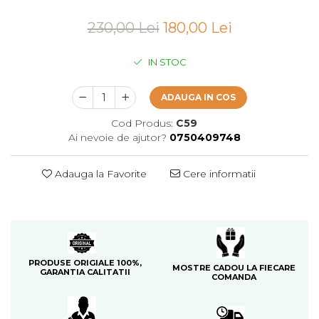
Cedru
230,00 Lei
180,00 Lei
Chiparos
Ciocolata
IN STOC
Cirese
ADAUGA IN COS
Citrice
Cod Produs:
C59
Civet
Ai nevoie de ajutor?
0750409748
Coacaze negre
Cocoapulse
Adauga la Favorite
Cere informatii
Cocos
Condimente
Coniac
Corcoduse
PRODUSE ORIGIALE 100%,
MOSTRE CADOU LA FIECARE
GARANTIA CALITATII
Coriandru
COMANDA
cream soda