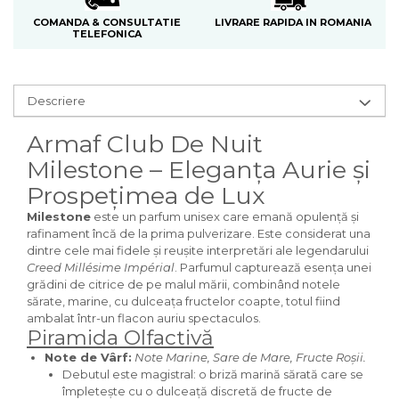
Curcuma
LIVRARE RAPIDA IN ROMANIA
COMANDA & CONSULTATIE
Curmale
TELEFONICA
F. Pasiunii
Floare de portocal
Descriere
Flori albe
Armaf Club De Nuit
Flori de tei
Milestone – Eleganța Aurie și
Frezie
Prospețimea de Lux
Frisca
Milestone
este un parfum unisex care emană opulență și
Fum
rafinament încă de la prima pulverizare. Este considerat una
dintre cele mai fidele și reușite interpretări ale legendarului
Gheata
Creed Millésime Impérial
. Parfumul capturează esența unei
Ghimbir
grădini de citrice de pe malul mării, combinând notele
sărate, marine, cu dulceața fructelor coapte, totul fiind
Grapefruit
ambalat într-un flacon auriu spectaculos.
Piramida Olfactivă
Grozama
Note de Vârf:
Note Marine, Sare de Mare, Fructe Roșii.
Guava
Debutul este magistral: o briză marină sărată care se
Heliotrop
împletește cu o dulceață discretă de fructe de