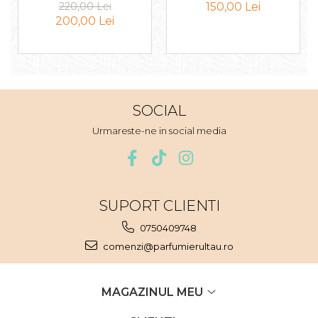
100ml
100ml
220,00 Lei
150,00 Lei
Nectar
200,00 Lei
Neroli
Note Marine
Nucusoara
Orhidee
SOCIAL
Orientale
Urmareste-ne in social media
Oud
Paciuli
Para
SUPORT CLIENTI
Pelin
0750409748
Pepene
comenzi@parfumierultau.ro
Pepene rosu
Piele
MAGAZINUL MEU
Piersica