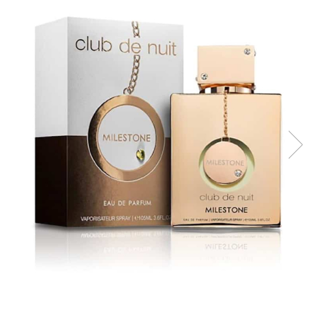
Boabe de ienupar
Boabe de tonca
Brad
Bujor
Busuioc
Cacao
Cafea
Canepa
Capsuna
Caramel
Cardamom
Cashmeran
Castan
Castravete
Ceai