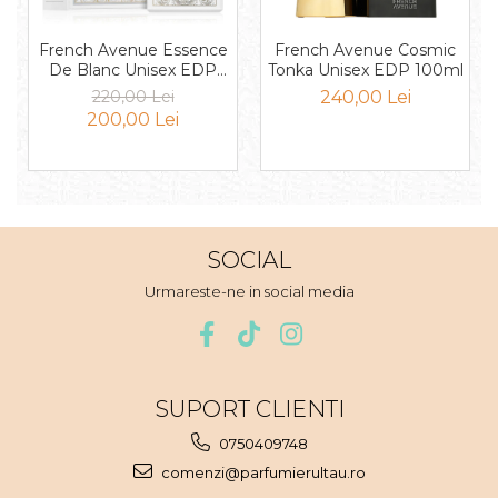
Mango
Mar
French Avenue Essence
French Avenue Cosmic
De Blanc Unisex EDP
Tonka Unisex EDP 100ml
Mar
100ml
220,00 Lei
240,00 Lei
Maracuia
200,00 Lei
Margarita
Marine
Marshmallow
Menta
SOCIAL
Miere
Urmareste-ne in social media
Migdale
Minerale
Mosc
SUPORT CLIENTI
Mure
0750409748
Muscata
comenzi@parfumierultau.ro
Musetel