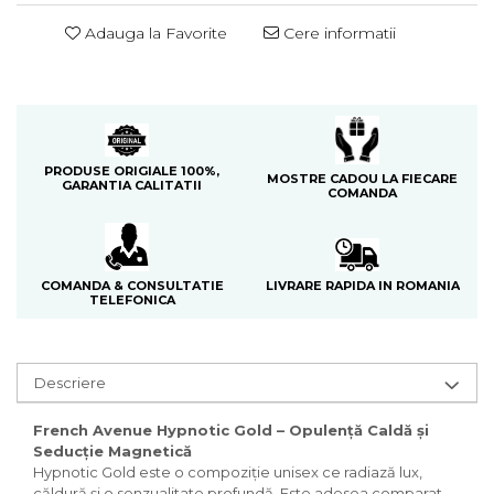
Cedru
Adauga la Favorite
Cere informatii
Chiparos
Ciocolata
Cirese
Citrice
PRODUSE ORIGIALE 100%,
MOSTRE CADOU LA FIECARE
GARANTIA CALITATII
Civet
COMANDA
Coacaze negre
Cocoapulse
LIVRARE RAPIDA IN ROMANIA
COMANDA & CONSULTATIE
Cocos
TELEFONICA
Condimente
Coniac
Descriere
Corcoduse
Coriandru
French Avenue Hypnotic Gold – Opulență Caldă și
Seducție Magnetică
cream soda
Hypnotic Gold este o compoziție unisex ce radiază lux,
căldură și o senzualitate profundă. Este adesea comparat