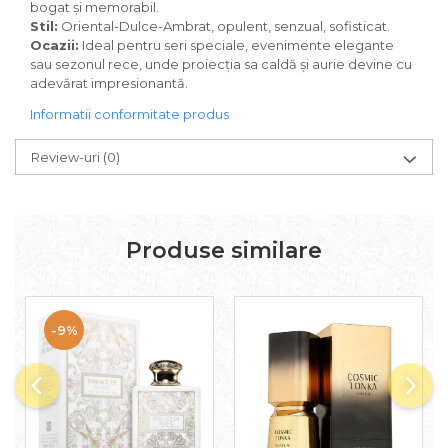
bogat și memorabil.
Iarba
Stil:
Oriental-Dulce-Ambrat, opulent, senzual, sofisticat.
Ocazii:
Ideal pentru seri speciale, evenimente elegante
Iasomie
sau sezonul rece, unde proiecția sa caldă și aurie devine cu
Iaurt
adevărat impresionantă.
Iris
Informatii conformitate produs
Lamaie
Review-uri
(0)
Lapte
Larcimioare
Lavanda
Produse similare
Lemn
Lichior
Lici
-9%
Lime
Magnolie
Mandarina