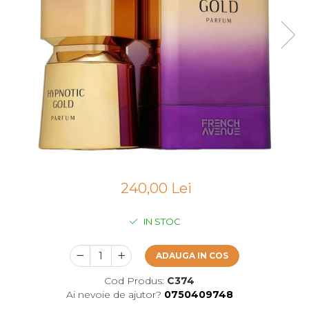
Boabe de ienupar
Boabe de tonca
Brad
Bujor
Busuioc
Cacao
Cafea
Canepa
Capsuna
240,00 Lei
Caramel
Cardamom
IN STOC
Cashmeran
ADAUGA IN COS
Castan
Castravete
Cod Produs:
C374
Ai nevoie de ajutor?
0750409748
Ceai