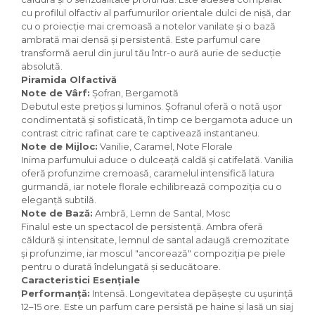
Curcuma
cu profilul olfactiv al parfumurilor orientale dulci de nișă, dar
Curmale
cu o proiecție mai cremoasă a notelor vanilate și o bază
ambrată mai densă și persistentă. Este parfumul care
F. Pasiunii
transformă aerul din jurul tău într-o aură aurie de seducție
absolută.
Floare de portocal
Piramida Olfactivă
Flori albe
Note de Vârf:
Șofran, Bergamotă
Debutul este prețios și luminos. Șofranul oferă o notă ușor
Flori de tei
condimentată și sofisticată, în timp ce bergamota aduce un
Frezie
contrast citric rafinat care te captivează instantaneu.
Note de Mijloc:
Vanilie, Caramel, Note Florale
Frisca
Inima parfumului aduce o dulceață caldă și catifelată. Vanilia
oferă profunzime cremoasă, caramelul intensifică latura
Fum
gurmandă, iar notele florale echilibrează compoziția cu o
Gheata
eleganță subtilă.
Note de Bază:
Ambră, Lemn de Santal, Mosc
Ghimbir
Finalul este un spectacol de persistență. Ambra oferă
căldură și intensitate, lemnul de santal adaugă cremozitate
Grapefruit
și profunzime, iar moscul "ancorează" compoziția pe piele
Grozama
pentru o durată îndelungată și seducătoare.
Caracteristici Esențiale
Guava
Performanță:
Intensă. Longevitatea depășește cu ușurință
12–15 ore. Este un parfum care persistă pe haine și lasă un siaj
Heliotrop