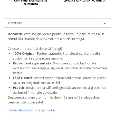
Curcuma
LIVRARE RAPIDA IN ROMANIA
Comanda & consultatie
telefonica
Curmale
F. Pasiunii
Descriere
Floare de portocal
Flori albe
Decantul
este soluția ideală pentru a testa un parfum de lux în
ritmul tău, înainte de a investi într-o sticlă întreagă.
Flori de tei
Frezie
Ce este un decant și de ce să îl alegi?
100% Original
: Parfum autentic, transferat cu atenție din
Frisca
sticle mari în atomizoare mai mici.
Proveniență garantată
: Produsele sunt achiziționate
Fum
exclusiv din surse legale, sigure și verificate, însoțite de factură
Gheata
fiscală.
Fără riscuri
: Testezi comportamentul aromei direct pe pielea
Ghimbir
ta, la un preț mult mai accesibil.
Practic
: Ideal pentru călătorii, geantă sau pentru a-ți schimba
Grapefruit
parfumul în funcție de ocazie.
Grozama
Descoperă arome premium în deplină siguranță și alege doar
ceea ce ți se potrivește!
Guava
Informatii conformitate produs
Heliotrop