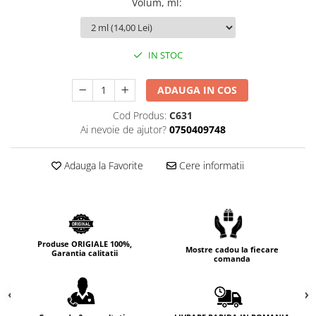
Volum, ml
:
Cedru
Chiparos
IN STOC
Ciocolata
Cirese
ADAUGA IN COS
Citrice
Cod Produs:
C631
Civet
Ai nevoie de ajutor?
0750409748
Coacaze negre
Cocoapulse
Adauga la Favorite
Cere informatii
Cocos
Condimente
Coniac
Produse ORIGIALE 100%,
Mostre cadou la fiecare
Corcoduse
Garantia calitatii
comanda
Coriandru
cream soda