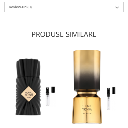
Iarba
Review-uri
(0)
Iasomie
Iaurt
PRODUSE SIMILARE
Iris
Lamaie
Lapte
Larcimioare
Lavanda
Lemn
Lichior
Lici
Lime
Magnolie
Mandarina