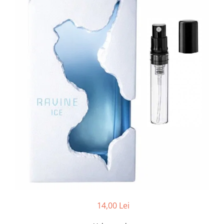
Boabe de ienupar
Boabe de tonca
Brad
Bujor
Busuioc
Cacao
Cafea
Canepa
Capsuna
Caramel
Cardamom
Cashmeran
Castan
Castravete
14,00 Lei
Ceai