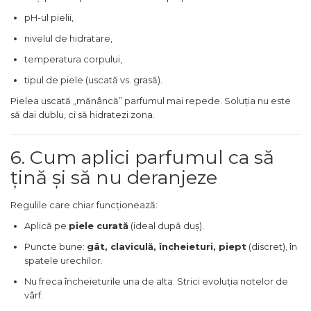
Trufe de ciocolata
pH-ul pielii,
Tuberose
nivelul de hidratare,
Tutun
temperatura corpului,
Vanilie
tipul de piele (uscată vs. grasă).
Vata de zahar
Pielea uscată „mănâncă” parfumul mai repede. Soluția nu este
să dai dublu, ci să hidratezi zona.
Vetiver
Violeta
6. Cum aplici parfumul ca să
Vodka
țină și să nu deranjeze
Whiskey
Ylang-ylang
Regulile care chiar funcționează:
Yuzu
Aplică pe
piele curată
(ideal după duș).
zahar
Puncte bune:
gât, claviculă, încheieturi, piept
(discret), în
spatele urechilor.
Zahar ars
Nu freca încheieturile una de alta. Strici evoluția notelor de
Zahar brun
vârf.
Zapada