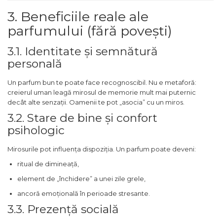
Mango
3. Beneficiile reale ale
Mar
parfumului (fără povești)
Mar
3.1. Identitate și semnătură
Maracuia
personală
Margarita
Marine
Un parfum bun te poate face recognoscibil. Nu e metaforă:
creierul uman leagă mirosul de memorie mult mai puternic
Marshmallow
decât alte senzații. Oamenii te pot „asocia” cu un miros.
Menta
3.2. Stare de bine și confort
Miere
psihologic
Migdale
Mirosurile pot influența dispoziția. Un parfum poate deveni:
Minerale
ritual de dimineață,
Mosc
element de „închidere” a unei zile grele,
Mure
ancoră emoțională în perioade stresante.
Muscata
3.3. Prezență socială
Musetel