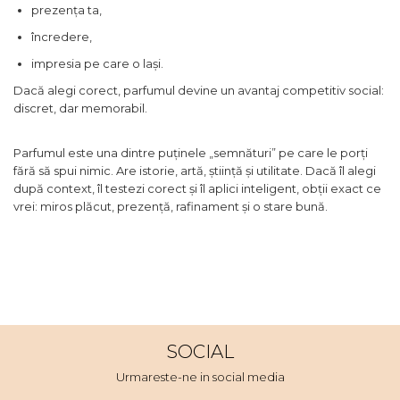
prezența ta,
încredere,
impresia pe care o lași.
Dacă alegi corect, parfumul devine un avantaj competitiv social:
discret, dar memorabil.
Parfumul este una dintre puținele „semnături” pe care le porți
fără să spui nimic. Are istorie, artă, știință și utilitate. Dacă îl alegi
după context, îl testezi corect și îl aplici inteligent, obții exact ce
vrei: miros plăcut, prezență, rafinament și o stare bună.
SOCIAL
Urmareste-ne in social media