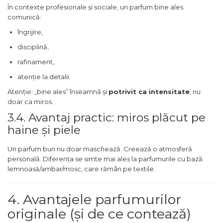
În contexte profesionale și sociale, un parfum bine ales
Nectar
comunică:
Neroli
îngrijire,
Note Marine
disciplină,
Nucusoara
rafinament,
Orhidee
atenție la detalii.
Orientale
Atenție: „bine ales” înseamnă și
potrivit ca intensitate
, nu
doar ca miros.
Oud
3.4. Avantaj practic: miros plăcut pe
Paciuli
haine și piele
Para
Un parfum bun nu doar maschează. Creează o atmosferă
Pelin
personală. Diferența se simte mai ales la parfumurile cu bază
Pepene
lemnoasă/ambar/mosc, care rămân pe textile.
Pepene rosu
4. Avantajele parfumurilor
Piele
originale (și de ce contează)
Piersica