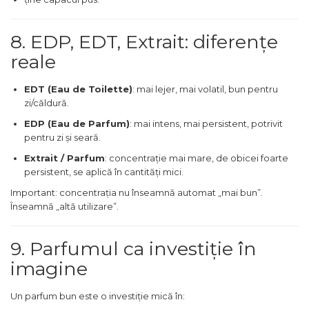
8. EDP, EDT, Extrait: diferențe
reale
EDT (Eau de Toilette)
: mai lejer, mai volatil, bun pentru
zi/căldură.
EDP (Eau de Parfum)
: mai intens, mai persistent, potrivit
pentru zi și seară.
Extrait / Parfum
: concentrație mai mare, de obicei foarte
persistent, se aplică în cantități mici.
Important: concentrația nu înseamnă automat „mai bun”.
Înseamnă „altă utilizare”.
9. Parfumul ca investiție în
imagine
Un parfum bun este o investiție mică în: