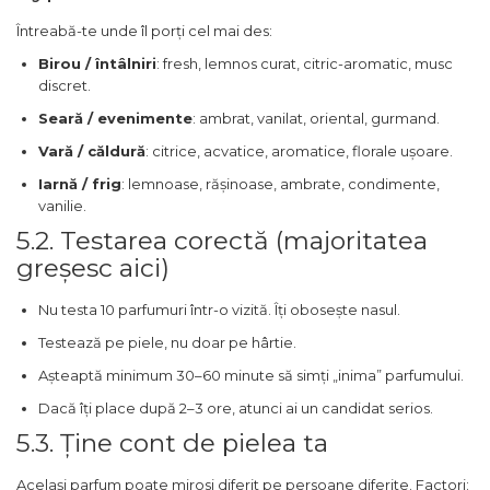
Santal
Întreabă-te unde îl porți cel mai des:
Sapun
Birou / întâlniri
: fresh, lemnos curat, citric-aromatic, musc
discret.
Sare
Seară / evenimente
: ambrat, vanilat, oriental, gurmand.
Scortisoara
Vară / căldură
: citrice, acvatice, aromatice, florale ușoare.
Sirop
Iarnă / frig
: lemnoase, rășinoase, ambrate, condimente,
Smirna
vanilie.
Smochina
5.2. Testarea corectă (majoritatea
greșesc aici)
Sofran
Stanjenel
Nu testa 10 parfumuri într-o vizită. Îți obosește nasul.
Stejar
Testează pe piele, nu doar pe hârtie.
Tamaie
Așteaptă minimum 30–60 minute să simți „inima” parfumului.
Trandafir
Dacă îți place după 2–3 ore, atunci ai un candidat serios.
Trestie de zahar
5.3. Ține cont de pielea ta
Trifoi
Același parfum poate mirosi diferit pe persoane diferite. Factori: