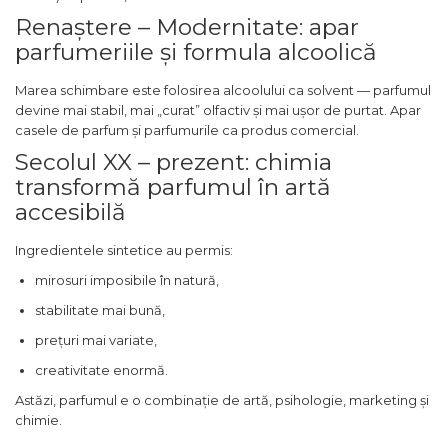
Iarba
Renaștere – Modernitate: apar
parfumeriile și formula alcoolică
Iasomie
Iaurt
Marea schimbare este folosirea alcoolului ca solvent — parfumul
devine mai stabil, mai „curat” olfactiv și mai ușor de purtat. Apar
Iris
casele de parfum și parfumurile ca produs comercial.
Lamaie
Secolul XX – prezent: chimia
Lapte
transformă parfumul în artă
Larcimioare
accesibilă
Lavanda
Ingredientele sintetice au permis:
Lemn
mirosuri imposibile în natură,
Lichior
stabilitate mai bună,
Lici
prețuri mai variate,
Lime
creativitate enormă.
Magnolie
Astăzi, parfumul e o combinație de artă, psihologie, marketing și
chimie.
Mandarina