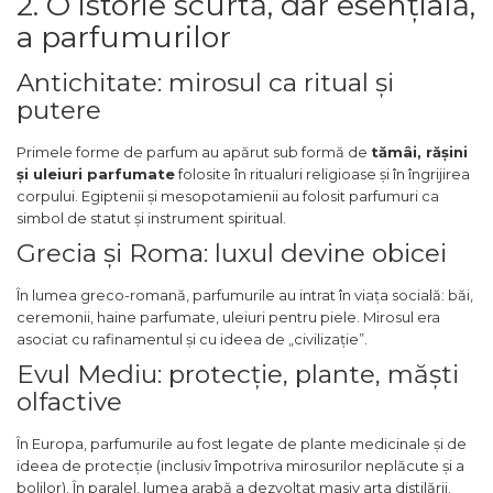
2. O istorie scurtă, dar esențială,
Curcuma
a parfumurilor
Curmale
F. Pasiunii
Antichitate: mirosul ca ritual și
putere
Floare de portocal
Flori albe
Primele forme de parfum au apărut sub formă de
tămâi, rășini
Flori de tei
și uleiuri parfumate
folosite în ritualuri religioase și în îngrijirea
corpului. Egiptenii și mesopotamienii au folosit parfumuri ca
Frezie
simbol de statut și instrument spiritual.
Frisca
Grecia și Roma: luxul devine obicei
Fum
În lumea greco-romană, parfumurile au intrat în viața socială: băi,
Gheata
ceremonii, haine parfumate, uleiuri pentru piele. Mirosul era
asociat cu rafinamentul și cu ideea de „civilizație”.
Ghimbir
Evul Mediu: protecție, plante, măști
Grapefruit
olfactive
Grozama
În Europa, parfumurile au fost legate de plante medicinale și de
Guava
ideea de protecție (inclusiv împotriva mirosurilor neplăcute și a
Heliotrop
bolilor). În paralel, lumea arabă a dezvoltat masiv arta distilării.