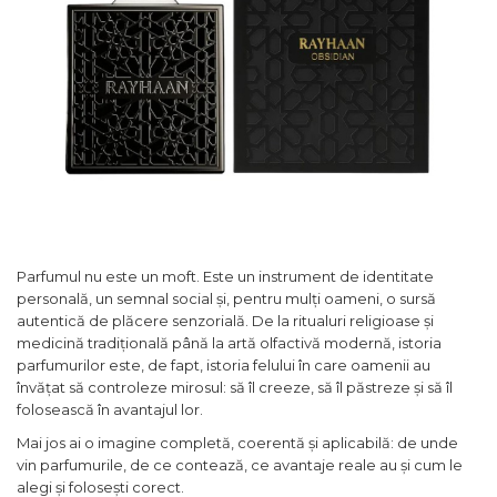
Boabe de ienupar
Boabe de tonca
Brad
Bujor
Busuioc
Cacao
Cafea
Canepa
Capsuna
Parfumul nu este un moft. Este un instrument de identitate
personală, un semnal social și, pentru mulți oameni, o sursă
Caramel
autentică de plăcere senzorială. De la ritualuri religioase și
medicină tradițională până la artă olfactivă modernă, istoria
Cardamom
parfumurilor este, de fapt, istoria felului în care oamenii au
Cashmeran
învățat să controleze mirosul: să îl creeze, să îl păstreze și să îl
folosească în avantajul lor.
Castan
Mai jos ai o imagine completă, coerentă și aplicabilă: de unde
Castravete
vin parfumurile, de ce contează, ce avantaje reale au și cum le
Ceai
alegi și folosești corect.