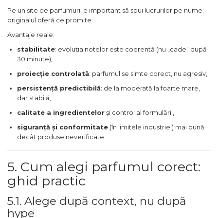
Pin
Pe un site de parfumuri, e important să spui lucrurilor pe nume:
Piper
originalul oferă ce promite.
Pomelo
Avantaje reale:
stabilitate
: evoluția notelor este coerentă (nu „cade” după
pop corn
30 minute),
Portocala
proiecție controlată
: parfumul se simte corect, nu agresiv,
Pralina
persistență predictibilă
: de la moderată la foarte mare,
Prune
dar stabilă,
Pudrate
calitate a ingredientelor
și control al formulării,
Rasina benzoica
siguranță și conformitate
(în limitele industriei) mai bună
decât produse neverificate.
Rodie
Rom
5. Cum alegi parfumul corect:
Roua
ghid practic
Rozmarin
5.1. Alege după context, nu după
Salvie
hype
Sampanie