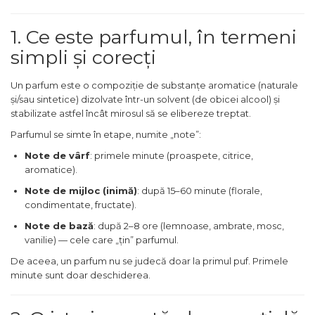
Cedru
1. Ce este parfumul, în termeni
Chiparos
simpli și corecți
Ciocolata
Cirese
Un parfum este o compoziție de substanțe aromatice (naturale
Citrice
și/sau sintetice) dizolvate într-un solvent (de obicei alcool) și
stabilizate astfel încât mirosul să se elibereze treptat.
Civet
Parfumul se simte în etape, numite „note”:
Coacaze negre
Note de vârf
: primele minute (proaspete, citrice,
Cocoapulse
aromatice).
Cocos
Note de mijloc (inimă)
: după 15–60 minute (florale,
condimentate, fructate).
Condimente
Note de bază
: după 2–8 ore (lemnoase, ambrate, mosc,
Coniac
vanilie) — cele care „țin” parfumul.
Corcoduse
De aceea, un parfum nu se judecă doar la primul puf. Primele
Coriandru
minute sunt doar deschiderea.
cream soda