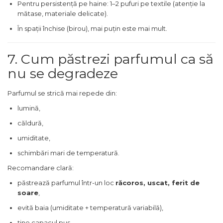
Pentru persistență pe haine: 1–2 pufuri pe textile (atenție la
mătase, materiale delicate).
Zmeura
În spații închise (birou), mai puțin este mai mult.
7. Cum păstrezi parfumul ca să
nu se degradeze
Parfumul se strică mai repede din:
lumină,
căldură,
umiditate,
schimbări mari de temperatură.
Recomandare clară:
păstrează parfumul într-un loc
răcoros, uscat, ferit de
soare
,
evită baia (umiditate + temperatură variabilă),
ține capacul pus.