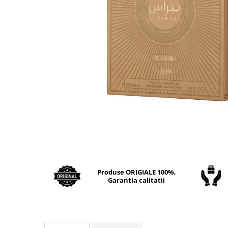
Boabe de ienupar
Boabe de tonca
Brad
Bujor
Busuioc
Cacao
Cafea
Canepa
Capsuna
Caramel
Cardamom
Produse ORIGIALE 100%,
Cashmeran
Garantia calitatii
Castan
Castravete
Ceai