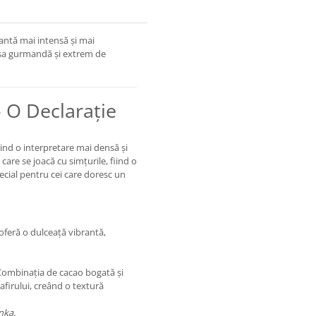
iantă mai intensă și mai
 sa gurmandă și extrem de
– O Declarație
ă
rind o interpretare mai densă și
are se joacă cu simțurile, fiind o
ecial pentru cei care doresc un
 oferă o dulceață vibrantă,
 Combinația de cacao bogată și
firului, creând o textură
nka.