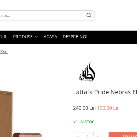
URI
PRODUSE
ACASA
DESPRE NOI
100ml
Lattafa Pride Nebras E
240,00 Lei
190,00 Lei
IN STOC
ADAUG