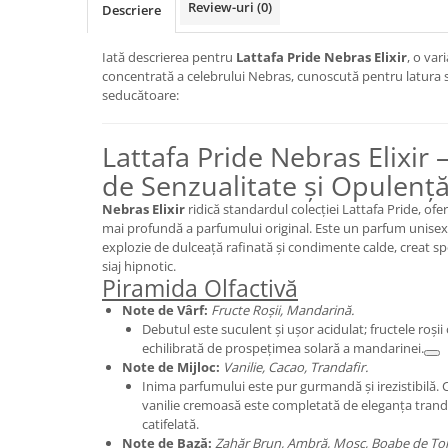
Review-uri
(0)
Descriere
Cedru
Chiparos
Iată descrierea pentru
Lattafa Pride Nebras Elixir
, o var
concentrată a celebrului Nebras, cunoscută pentru latura
Ciocolata
seducătoare:
Cirese
Citrice
Lattafa Pride Nebras Elixir 
Civet
de Senzualitate și Opulenț
Coacaze negre
Nebras Elixir
ridică standardul colecției Lattafa Pride, ofe
mai profundă a parfumului original. Este un parfum unisex c
Cocoapulse
explozie de dulceață rafinată și condimente calde, creat sp
Cocos
siaj hipnotic.
Piramida Olfactivă
Condimente
Note de Vârf:
Fructe Roșii, Mandarină.
Coniac
Debutul este suculent și ușor acidulat; fructele roșii
echilibrată de prospețimea solară a mandarinei.
Corcoduse
Note de Mijloc:
Vanilie, Cacao, Trandafir.
Inima parfumului este pur gurmandă și irezistibilă.
Coriandru
vanilie cremoasă este completată de eleganța tranda
cream soda
catifelată.
Note de Bază:
Zahăr Brun, Ambră, Mosc, Boabe de To