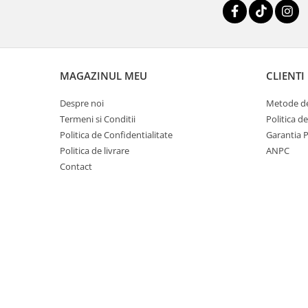
Mango
Mar
Mar
Maracuia
MAGAZINUL MEU
CLIENTI
Margarita
Despre noi
Metode de
Marine
Termeni si Conditii
Politica d
Marshmallow
Politica de Confidentialitate
Garantia 
Politica de livrare
ANPC
Menta
Contact
Miere
Migdale
Minerale
Mosc
Mure
Muscata
Musetel