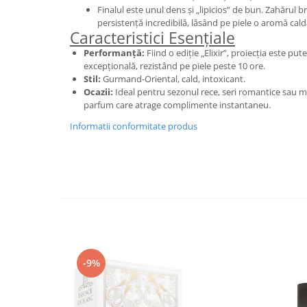
Curcuma
Finalul este unul dens și „lipicios” de bun. Zahărul 
persistență incredibilă, lăsând pe piele o aromă cal
Curmale
Caracteristici Esențiale
F. Pasiunii
Performanță:
Fiind o ediție „Elixir”, proiecția este put
Floare de portocal
excepțională, rezistând pe piele peste 10 ore.
Stil:
Gurmand-Oriental, cald, intoxicant.
Flori albe
Ocazii:
Ideal pentru sezonul rece, seri romantice sau m
parfum care atrage complimente instantaneu.
Flori de tei
Informatii conformitate produs
Frezie
Frisca
Fum
Gheata
Ghimbir
Grapefruit
Grozama
-9%
Guava
Heliotrop