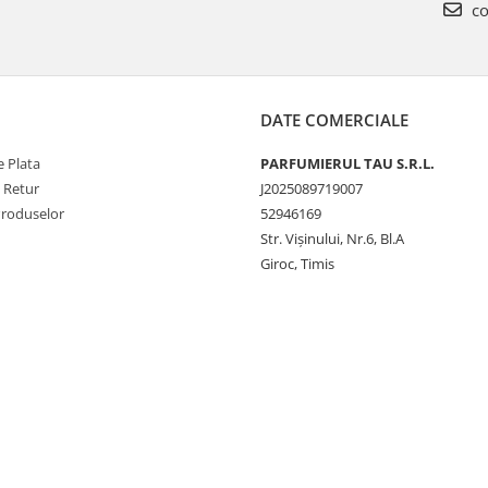
co
DATE COMERCIALE
 Plata
PARFUMIERUL TAU S.R.L.
e Retur
J2025089719007
Produselor
52946169
Str. Vişinului, Nr.6, Bl.A
Giroc, Timis