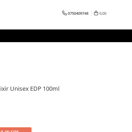
0750409748
0,00
lixir Unisex EDP 100ml
A IN COS