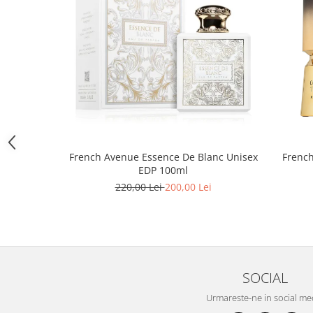
Iarba
Iasomie
Iaurt
Iris
Lamaie
Lapte
Larcimioare
French Avenue Essence De Blanc Unisex
Frenc
Lavanda
EDP 100ml
220,00 Lei
200,00 Lei
Lemn
Lichior
Lici
Lime
Magnolie
SOCIAL
Mandarina
Urmareste-ne in social me