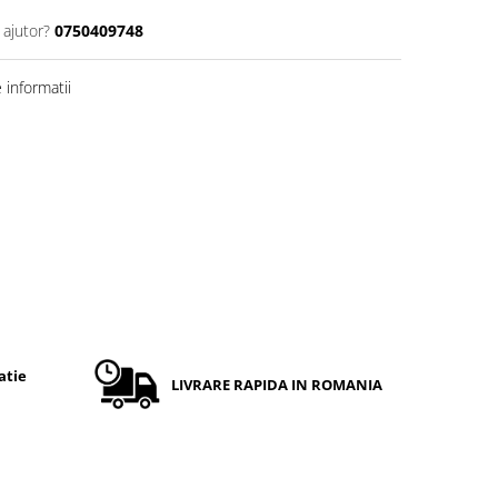
 ajutor?
0750409748
informatii
atie
LIVRARE RAPIDA IN ROMANIA