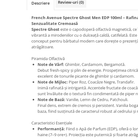
Review-uri
(0)
Descriere
Cedru
Chiparos
French Avenue Spectre Ghost Men EDP 100ml – Rafi
Senzualitate Cremoasă
Ciocolata
Spectre Ghost
este o capodoperă olfactivă magnetică, ce
Cirese
vibrantă a mirodeniilor cu o dulceață caldă, catifelată. Este
conceput pentru bărbatul modern care dorește o prezență
Citrice
atrăgătoare.
Civet
Piramida Olfactivă
Coacaze negre
Note de Vârf:
Ghimbir, Cardamom, Bergamotă.
Debut fresh-spicy și plin de energie. Prospețimea citri
Cocoapulse
excelent de tonurile picante de ghimbir și cardamom.
Cocos
Note de Mijloc:
Piper Roz, Coacăze Negre, Trandafir.
Inimă rafinată și intrigantă. Accentele fructate de coacă
Condimente
sunt învăluite de o textură fin condimentată de piper r
Note de Bază:
Vanilie, Lemn de Cedru, Patchouli.
Coniac
Final dens, extrem de cremos și persistent. Vanilia bo
Corcoduse
baza, fiind susținută de caracterul robust al cedrului și 
Coriandru
Caracteristici Esențiale
Performanță:
Fiind o Apă de Parfum (EDP), oferă o lon
cream soda
haine (7–9 ore+). Proiecția este puternică și foarte atră