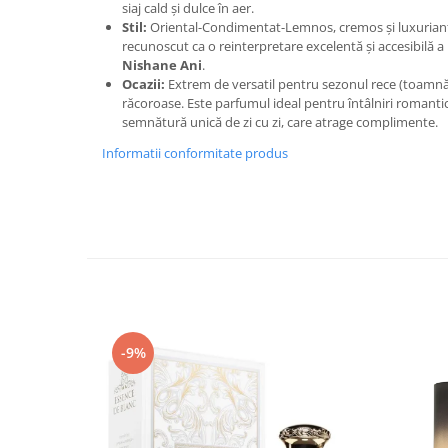
Curcuma
siaj cald și dulce în aer.
Stil:
Oriental-Condimentat-Lemnos, cremos și luxuriant. 
Curmale
recunoscut ca o reinterpretare excelentă și accesibilă 
F. Pasiunii
Nishane Ani
.
Ocazii:
Extrem de versatil pentru sezonul rece (toamnă-
Floare de portocal
răcoroase. Este parfumul ideal pentru întâlniri romant
semnătură unică de zi cu zi, care atrage complimente.
Flori albe
Informatii conformitate produs
Flori de tei
Frezie
Frisca
Fum
Gheata
Ghimbir
Grapefruit
-9%
Grozama
Guava
Heliotrop