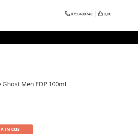
0750409748
0,00
e Ghost Men EDP 100ml
A IN COS