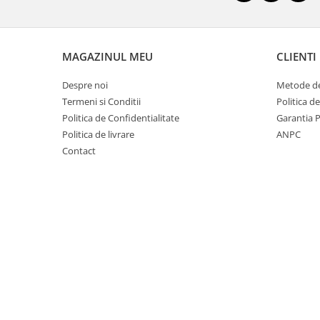
Mango
Mar
Mar
MAGAZINUL MEU
CLIENTI
Maracuia
Despre noi
Metode de
Margarita
Termeni si Conditii
Politica d
Marine
Politica de Confidentialitate
Garantia 
Politica de livrare
ANPC
Marshmallow
Contact
Menta
Miere
Migdale
Minerale
Mosc
Mure
Muscata
Musetel