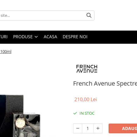
URI
PRODUSE
ACASA
DESPRE NOI
 100ml
French Avenue Spectr
210,00 Lei
IN STOC
ADAUG