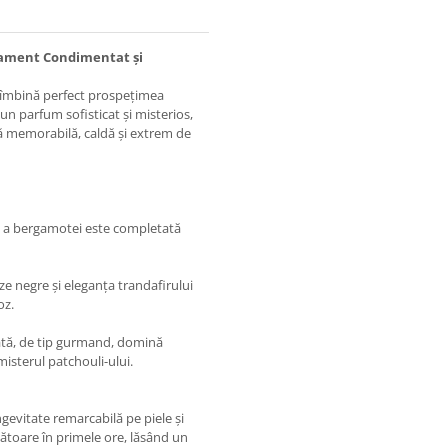
nament Condimentat și
 îmbină perfect prospețimea
 un parfum sofisticat și misterios,
 memorabilă, caldă și extrem de
că a bergamotei este completată
ze negre și eleganța trandafirului
oz.
gată, de tip gurmand, domină
misterul patchouli-ului.
gevitate remarcabilă pe piele și
gătoare în primele ore, lăsând un