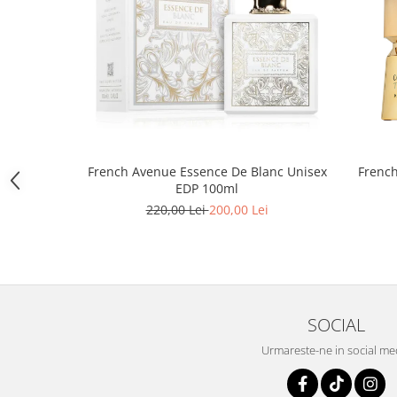
Iarba
Iasomie
Iaurt
Iris
Lamaie
Lapte
French Avenue Essence De Blanc Unisex
Frenc
Larcimioare
EDP 100ml
220,00 Lei
200,00 Lei
Lavanda
Lemn
Lichior
Lici
Lime
SOCIAL
Magnolie
Urmareste-ne in social me
Mandarina