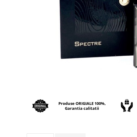
Boabe de ienupar
Boabe de tonca
Brad
Bujor
Busuioc
Cacao
Cafea
Canepa
Capsuna
Caramel
Cardamom
Produse ORIGIALE 100%,
Cashmeran
Garantia calitatii
Castan
Castravete
Ceai