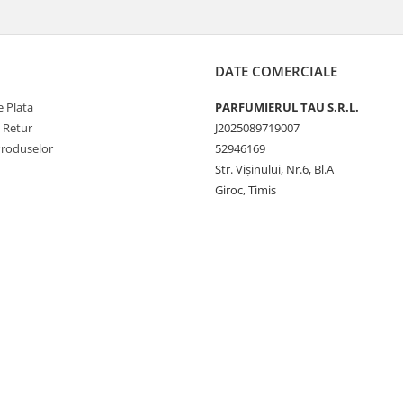
DATE COMERCIALE
 Plata
PARFUMIERUL TAU S.R.L.
e Retur
J2025089719007
Produselor
52946169
Str. Vişinului, Nr.6, Bl.A
Giroc, Timis