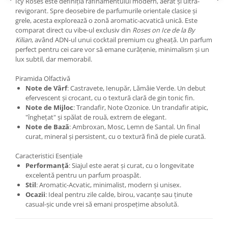
Icy Roses este definiția rafinamentului modern, aerat și ultra-
Curcuma
revigorant. Spre deosebire de parfumurile orientale clasice și
Curmale
grele, acesta explorează o zonă aromatic-acvatică unică. Este
comparat direct cu vibe-ul exclusiv din
Roses on Ice de la By
F. Pasiunii
Kilian
, având ADN-ul unui cocktail premium cu gheață. Un parfum
Floare de portocal
perfect pentru cei care vor să emane curățenie, minimalism și un
lux subtil, dar memorabil.
Flori albe
Piramida Olfactivă
Flori de tei
Note de Vârf
: Castravete, Ienupăr, Lămâie Verde. Un debut
Frezie
efervescent și crocant, cu o textură clară de gin tonic fin.
Note de Mijloc
: Trandafir, Note Ozonice. Un trandafir atipic,
Frisca
"înghețat" și spălat de rouă, extrem de elegant.
Note de Bază
: Ambroxan, Mosc, Lemn de Santal. Un final
Fum
curat, mineral și persistent, cu o textură fină de piele curată.
Gheata
Caracteristici Esențiale
Ghimbir
Performanță
: Siajul este aerat și curat, cu o longevitate
excelentă pentru un parfum proaspăt.
Grapefruit
Stil
: Aromatic-Acvatic, minimalist, modern și unisex.
Grozama
Ocazii
: Ideal pentru zile calde, birou, vacanțe sau ținute
casual-șic unde vrei să emani prospețime absolută.
Guava
Heliotrop