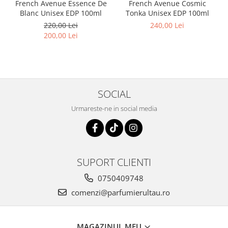
French Avenue Essence De
French Avenue Cosmic
Mango
Blanc Unisex EDP 100ml
Tonka Unisex EDP 100ml
Mar
220,00 Lei
240,00 Lei
Mar
200,00 Lei
Maracuia
Margarita
Marine
SOCIAL
Marshmallow
Urmareste-ne in social media
Menta
Miere
Migdale
SUPORT CLIENTI
Minerale
Mosc
0750409748
comenzi@parfumierultau.ro
Mure
Muscata
Musetel
MAGAZINUL MEU