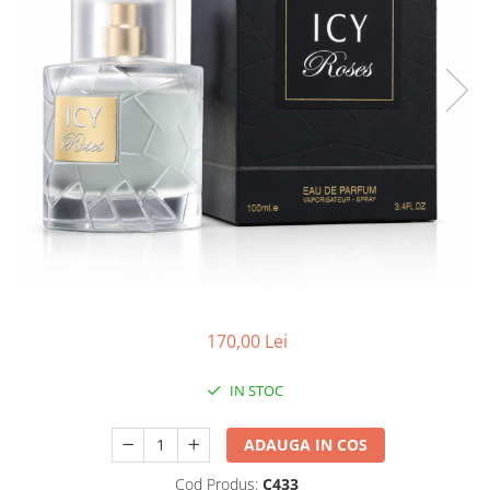
Boabe de ienupar
Boabe de tonca
Brad
Bujor
Busuioc
Cacao
Cafea
Canepa
Capsuna
Caramel
Cardamom
170,00 Lei
Cashmeran
IN STOC
Castan
Castravete
ADAUGA IN COS
Ceai
Cod Produs:
C433