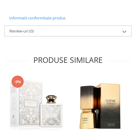
Iarba
Iasomie
Informatii conformitate produs
Iaurt
Review-uri
(0)
Iris
Lamaie
Lapte
PRODUSE SIMILARE
Larcimioare
Lavanda
Lemn
-9%
Lichior
Lici
Lime
Magnolie
Mandarina