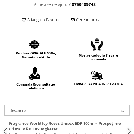
Ai nevoie de ajutor?
0750409748
Cedru
Chiparos
Adauga la Favorite
Cere informatii
Ciocolata
Cirese
Citrice
Civet
Produse ORIGIALE 100%,
Mostre cadou la fiecare
Garantia calitatii
comanda
Coacaze negre
Cocoapulse
Cocos
LIVRARE RAPIDA IN ROMANIA
Comanda & consultatie
telefonica
Condimente
Coniac
Corcoduse
Descriere
Coriandru
Fragrance World Icy Roses Unisex EDP 100ml – Prospețime
cream soda
Cristalină și Lux Înghețat